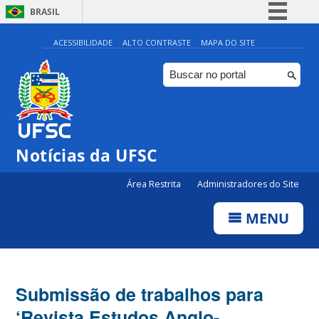
BRASIL
Simplifique!
ACESSIBILIDADE
ALTO CONTRASTE
MAPA DO SITE
Comunica BR
Participe
Acesso à informação
Legislação
Notícias da UFSC
Canais
Área Restrita
Administradores do Site
MENU
Submissão de trabalhos para
‘Revista Estudos Anglo-