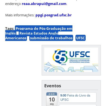
endereço
reaa.abrapui@gmail.com
.
Mais informações:
ppgi.posgrad.ufsc.br
Tags:
Programa de Pós-Graduação em
Inglês
Revista Estudos Anglo
Americanos
submissão de trabalhos
UFSC
Eventos
AGO
9:00
Feira do Livro da
10
UFSC
seg