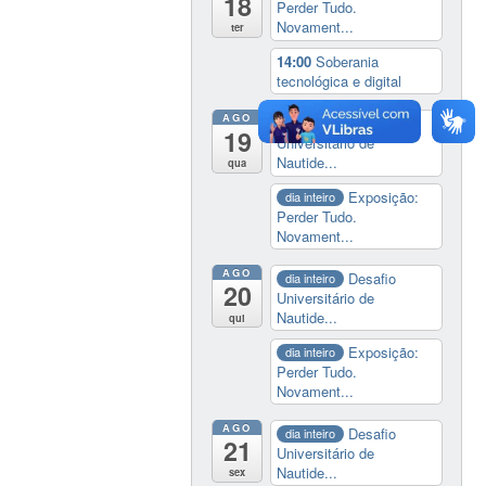
18
Perder Tudo.
Novament...
ter
14:00
Soberania
tecnológica e digital
AGO
Desafio
dia inteiro
19
Universitário de
Nautide...
qua
Exposição:
dia inteiro
Perder Tudo.
Novament...
AGO
Desafio
dia inteiro
20
Universitário de
Nautide...
qui
Exposição:
dia inteiro
Perder Tudo.
Novament...
AGO
Desafio
dia inteiro
21
Universitário de
Nautide...
sex