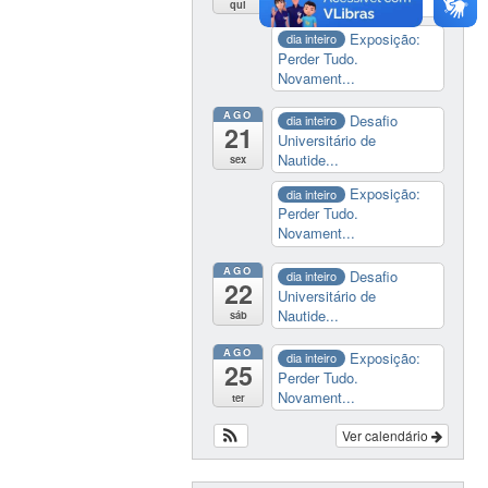
Nautide...
qui
Exposição:
dia inteiro
Perder Tudo.
Novament...
AGO
Desafio
dia inteiro
21
Universitário de
Nautide...
sex
Exposição:
dia inteiro
Perder Tudo.
Novament...
AGO
Desafio
dia inteiro
22
Universitário de
Nautide...
sáb
AGO
Exposição:
dia inteiro
25
Perder Tudo.
Novament...
ter
Ver calendário