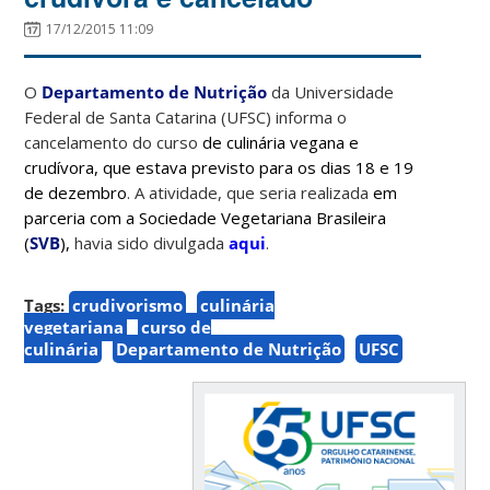
17/12/2015 11:09
O
Departamento de Nutrição
da Universidade
Federal de Santa Catarina (UFSC) informa o
cancelamento do curso
de culinária vegana e
crudívora, que estava previsto para os dias 18 e 19
de dezembro
. A atividade, que seria realizada
em
parceria com a Sociedade Vegetariana Brasileira
(
SVB
),
havia sido divulgada
aqui
.
Tags:
crudivorismo
culinária
vegetariana
curso de
culinária
Departamento de Nutrição
UFSC