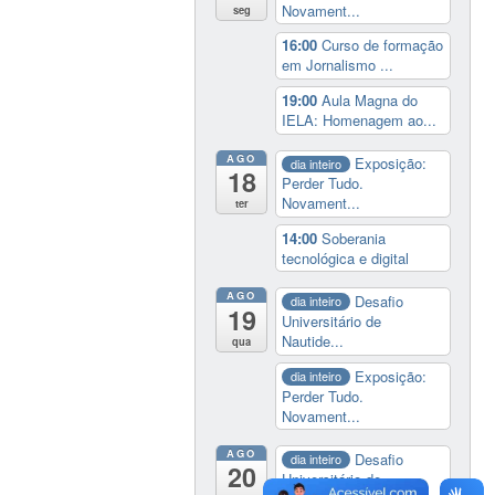
Novament...
seg
16:00
Curso de formação
em Jornalismo ...
19:00
Aula Magna do
IELA: Homenagem ao...
AGO
Exposição:
dia inteiro
18
Perder Tudo.
Novament...
ter
14:00
Soberania
tecnológica e digital
AGO
Desafio
dia inteiro
19
Universitário de
Nautide...
qua
Exposição:
dia inteiro
Perder Tudo.
Novament...
AGO
Desafio
dia inteiro
20
Universitário de