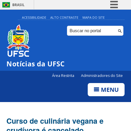
BRASIL
Simplifique!
ACESSIBILIDADE
ALTO CONTRASTE
MAPA DO SITE
Comunica BR
Participe
Acesso à informação
Legislação
Notícias da UFSC
Canais
Área Restrita
Administradores do Site
MENU
Curso de culinária vegana e
crudívora é cancelado