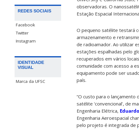
observadoras. O nanossatélit
REDES SOCIAIS
Estação Espacial Internacional
Facebook
O pequeno satélite testará c
Twitter
armazenamento e retransmis
Instagram
de radioamador. Ao utilizar 
estações espalhadas pelo gl
recuperados em vários locai
IDENTIDADE
comunidade com acesso a esta
VISUAL
equipamento pode ser usado 
país.
Marca da UFSC
“O custo para o lançamento d
satélite ‘convencional’, de m
Engenharia Elétrica,
Eduardo
Engenharia Aeroespacial cha
pelo projeto é integrada de p