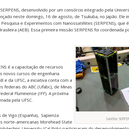
 SERPENS, desenvolvido por um consórcio integrado pela Univer
lançado neste domingo, 16 de agosto, de Tsukuba, no Japão. Ele i
de Pesquisa e Experimentos com Nanossatélites (SERPENS), que
 Brasileira (AEB). Essa primeira missão SERPENS foi coordenada 
ENS é a capacitação de recursos
s novos cursos de engenharia
nB e da UFSC, a iniciativa conta com a
es federais do ABC (Ufabc), de Minas
Federal Fluminense (IFF). A próxima
enada pela UFSC.
s de Vigo (Espanha), Sapienza
Satélite SERPE
e as norte-americanas Morehead State
 Polytechnic University (Cal Poly) participaram do desenvolviment