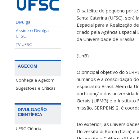
O satélite de pequeno porte
Santa Catarina (UFSC), será 
Divulga
Espacial para a Realização 
Assine o Divulga
criado pela Agência Espacial
UFSC
da Universidade de Brasília
TV UFSC
(UnB).
AGECOM
O principal objetivo do SERP
humanos e a consolidação do
Conheça a Agecom
espacial no Brasil. Além da U
Sugestões e Críticas
participação das universidad
Gerais (UFMG) e o Instituto 
missão, SERPENS 2, é coord
DIVULGAÇÃO
CIENTÍFICA
Do exterior, as universidade
UFSC Ciência
Università di Roma (Itália) 
University e California State