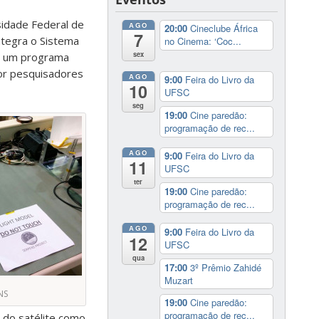
sidade Federal de
AGO
20:00
Cineclube África
7
ntegra o Sistema
no Cinema: ‘Coc...
sex
 é um programa
por pesquisadores
AGO
9:00
Feira do Livro da
10
UFSC
seg
19:00
Cine paredão:
programação de rec...
AGO
9:00
Feira do Livro da
11
UFSC
ter
19:00
Cine paredão:
programação de rec...
AGO
9:00
Feira do Livro da
12
UFSC
qua
17:00
3º Prêmio Zahidé
Muzart
NS
19:00
Cine paredão:
programação de rec...
o do satélite como