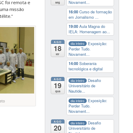
Novament...
SC foi remota e
seg
a uma missão
16:00
Curso de formação
lite.”
em Jornalismo ...
19:00
Aula Magna do
IELA: Homenagem ao...
AGO
Exposição:
dia inteiro
18
Perder Tudo.
Novament...
ter
14:00
Soberania
tecnológica e digital
AGO
Desafio
dia inteiro
19
Universitário de
Nautide...
qua
Exposição:
dia inteiro
eto
Perder Tudo.
Novament...
AGO
Desafio
dia inteiro
20
Universitário de