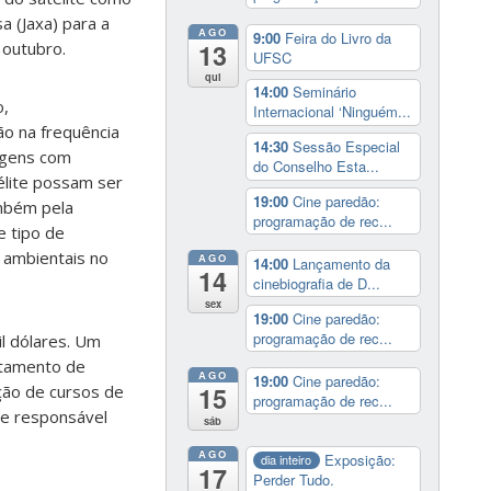
a (Jaxa) para a
AGO
9:00
Feira do Livro da
 outubro.
13
UFSC
qui
14:00
Seminário
o,
Internacional ‘Ninguém...
o na frequência
14:30
Sessão Especial
sagens com
do Conselho Esta...
élite possam ser
19:00
Cine paredão:
ambém pela
programação de rec...
e tipo de
 ambientais no
AGO
14:00
Lançamento da
14
cinebiografia de D...
sex
19:00
Cine paredão:
programação de rec...
l dólares. Um
artamento de
AGO
19:00
Cine paredão:
ação de cursos de
15
programação de rec...
pe responsável
sáb
AGO
Exposição:
dia inteiro
17
Perder Tudo.