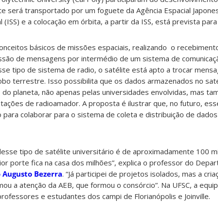
e será transportado por um foguete da Agência Espacial Japones
 (ISS) e a colocação em órbita, a partir da ISS, está prevista para
onceitos básicos de missões espaciais, realizando o recebiment
são de mensagens por intermédio de um sistema de comunicaçã
esse tipo de sistema de radio, o satélite está apto a trocar men
obo terrestre. Isso possibilita que os dados armazenados no sat
s do planeta, não apenas pelas universidades envolvidas, mas t
ções de radioamador. A proposta é ilustrar que, no futuro, ess
para colaborar para o sistema de coleta e distribuição de dados
esse tipo de satélite universitário é de aproximadamente 100 mi
aior porte fica na casa dos milhões”, explica o professor do Dep
 Augusto Bezerra
. “Já participei de projetos isolados, mas a cri
mou a atenção da AEB, que formou o consórcio”. Na UFSC, a equi
rofessores e estudantes dos campi de Florianópolis e Joinville.