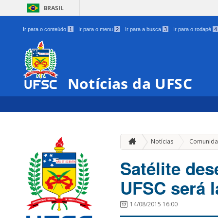
BRASIL
Ir para o conteúdo
1
Ir para o menu
2
Ir para a busca
3
Ir para o rodapé
4
Notícias da UFSC
Notícias
Comunida
Satélite de
UFSC será 
14/08/2015 16:00