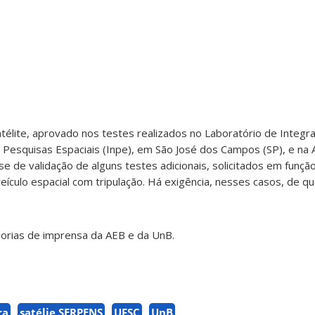
élite, aprovado nos testes realizados no Laboratório de Integr
de Pesquisas Espaciais (Inpe), em São José dos Campos (SP), e na 
e de validação de alguns testes adicionais, solicitados em funçã
eículo espacial com tripulação. Há exigência, nesses casos, de q
orias de imprensa da AEB e da UnB.
ra
satélie SERPENS
UFSC
UnB