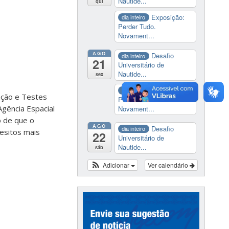
Nautide...
qui
Exposição:
dia inteiro
Perder Tudo.
Novament...
AGO
Desafio
dia inteiro
21
Universitário de
Nautide...
sex
Exposição:
dia inteiro
ação e Testes
Perder Tudo.
Agência Espacial
Novament...
o de que o
AGO
Desafio
dia inteiro
uesitos mais
22
Universitário de
Nautide...
sáb
Adicionar
Ver calendário