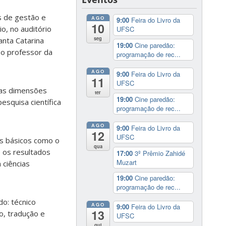
as de gestão e
AGO
9:00
Feira do Livro da
10
o, no auditório
UFSC
seg
nta Catarina
19:00
Cine paredão:
 o professor da
programação de rec...
AGO
9:00
Feira do Livro da
11
UFSC
plas dimensões
ter
19:00
Cine paredão:
esquisa científica
programação de rec...
AGO
9:00
Feira do Livro da
12
UFSC
s básicos como o
qua
e os resultados
17:00
3º Prêmio Zahidé
Muzart
 ciências
19:00
Cine paredão:
programação de rec...
o: técnico
AGO
9:00
Feira do Livro da
13
o, tradução e
UFSC
qui