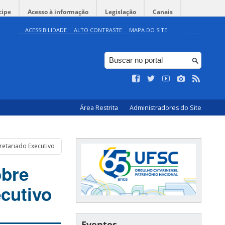
cipe
Acesso à informação
Legislação
Canais
ACESSIBILIDADE
ALTO CONTRASTE
MAPA DO SITE
Área Restrita
Administradores do Site
retariado Executivo
obre
ecutivo
Eventos