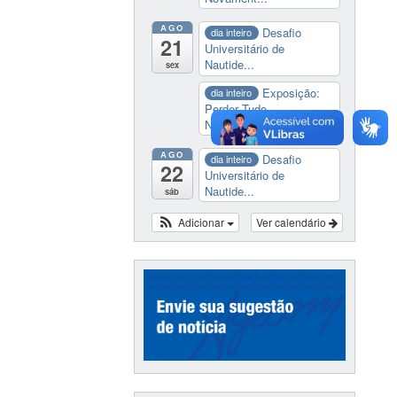
AGO
Desafio
dia inteiro
21
Universitário de
Nautide...
sex
Exposição:
dia inteiro
Perder Tudo.
Novament...
AGO
Desafio
dia inteiro
22
Universitário de
Nautide...
sáb
Adicionar
Ver calendário