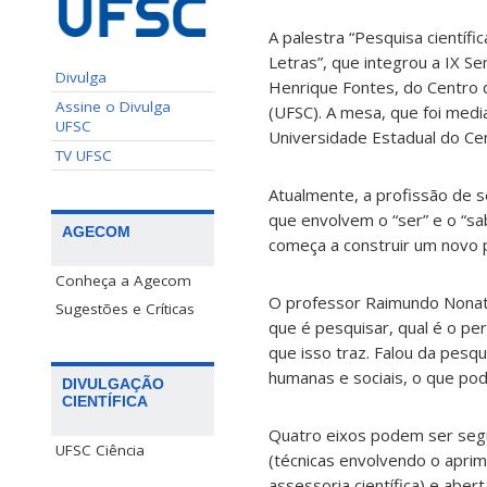
A palestra “Pesquisa científi
Letras”, que integrou a IX Se
Divulga
Henrique Fontes, do Centro 
Assine o Divulga
(UFSC). A mesa, que foi medi
UFSC
Universidade Estadual do Ce
TV UFSC
Atualmente, a profissão de s
que envolvem o “ser” e o “sa
AGECOM
começa a construir um novo p
Conheça a Agecom
O professor Raimundo Nonat
Sugestões e Críticas
que é pesquisar, qual é o per
que isso traz. Falou da pesq
humanas e sociais, o que po
DIVULGAÇÃO
CIENTÍFICA
Quatro eixos podem ser segu
UFSC Ciência
(técnicas envolvendo o aprimo
assessoria científica) e aber