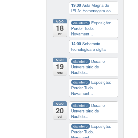
19:00
Aula Magna do
IELA: Homenagem ao...
AGO
Exposição:
dia inteiro
18
Perder Tudo.
Novament...
ter
14:00
Soberania
tecnológica e digital
AGO
Desafio
dia inteiro
19
Universitário de
Nautide...
qua
Exposição:
dia inteiro
Perder Tudo.
Novament...
AGO
Desafio
dia inteiro
20
Universitário de
Nautide...
qui
Exposição:
dia inteiro
Perder Tudo.
Novament...