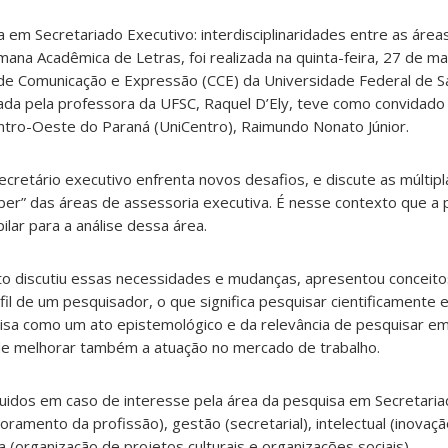
ca em Secretariado Executivo: interdisciplinaridades entre as áre
mana Acadêmica de Letras, foi realizada na quinta-feira, 27 de mai
de Comunicação e Expressão (CCE) da Universidade Federal de Sa
ada pela professora da UFSC, Raquel D’Ely, teve como convidado
ntro-Oeste do Paraná (UniCentro), Raimundo Nonato Júnior.
ecretário executivo enfrenta novos desafios, e discute as múlti
ber” das áreas de assessoria executiva. É nesse contexto que a p
ilar para a análise dessa área.
o discutiu essas necessidades e mudanças, apresentou conceito
fil de um pesquisador, o que significa pesquisar cientificamente 
uisa como um ato epistemológico e da relevância de pesquisar em
de melhorar também a atuação no mercado de trabalho.
idos em caso de interesse pela área da pesquisa em Secretariad
ramento da profissão), gestão (secretarial), intelectual (inovaçã
ta (organização de projetos culturais e organizações sociais).