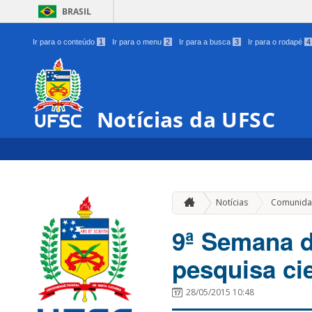
BRASIL
Ir para o conteúdo
1
Ir para o menu
2
Ir para a busca
3
Ir para o rodapé
4
Notícias da UFSC
Notícias
Comunida
9ª Semana d
pesquisa cie
28/05/2015 10:48