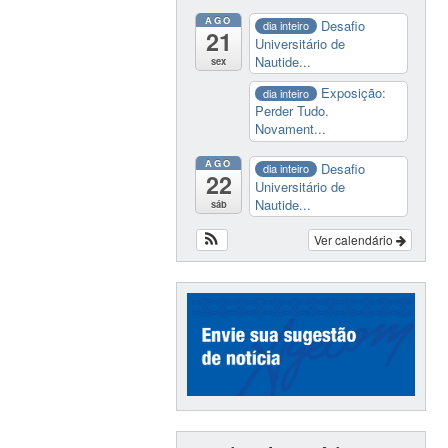
AGO
Desafio
dia inteiro
21
Universitário de
Nautide...
sex
Exposição:
dia inteiro
Perder Tudo.
Novament...
AGO
Desafio
dia inteiro
22
Universitário de
Nautide...
sáb
Ver calendário