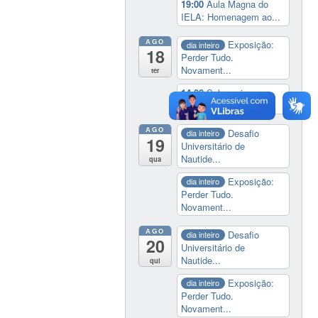
19:00
Aula Magna do
IELA: Homenagem ao...
AGO
Exposição:
dia inteiro
18
Perder Tudo.
Novament...
ter
14:00
Soberania
tecnológica e digital
AGO
Desafio
dia inteiro
19
Universitário de
Nautide...
qua
Exposição:
dia inteiro
Perder Tudo.
Novament...
AGO
Desafio
dia inteiro
20
Universitário de
Nautide...
qui
Exposição:
dia inteiro
Perder Tudo.
Novament...