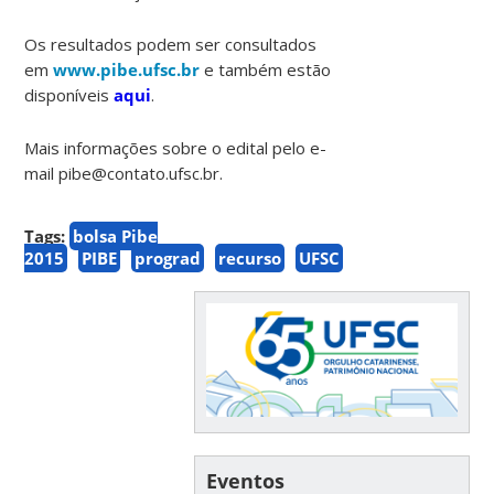
Os resultados podem ser consultados
em
www.pibe.ufsc.br
e também estão
disponíveis
aqui
.
Mais informações sobre o edital pelo e-
mail pibe@contato.ufsc.br.
Tags:
bolsa Pibe
2015
PIBE
prograd
recurso
UFSC
Eventos