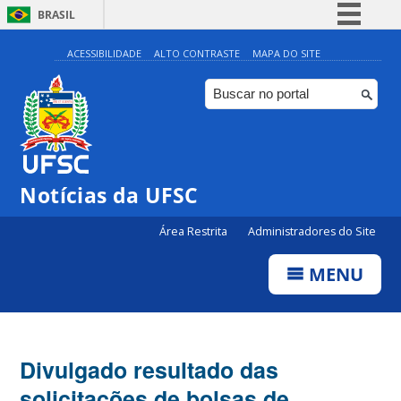
BRASIL
Simplifique!
ACESSIBILIDADE
ALTO CONTRASTE
MAPA DO SITE
Comunica BR
Participe
Acesso à informação
Legislação
Notícias da UFSC
Canais
Área Restrita
Administradores do Site
MENU
Divulgado resultado das
solicitações de bolsas de