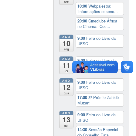
sex
10:00
Webpalestra:
‘Informações essenc...
20:00
Cineclube África
no Cinema: ‘Coc...
AGO
9:00
Feira do Livro da
10
UFSC
seg
AGO
9:00
Feira do Livro da
11
UFSC
ter
AGO
9:00
Feira do Livro da
12
UFSC
qua
17:00
3º Prêmio Zahidé
Muzart
AGO
9:00
Feira do Livro da
13
UFSC
qui
14:30
Sessão Especial
do Conselho Esta...