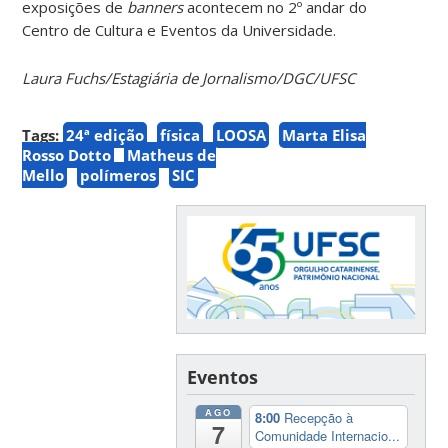
exposições de
banners
acontecem no 2º andar do
Centro de Cultura e Eventos da Universidade.
Laura Fuchs/Estagiária de Jornalismo/DGC/UFSC
Tags:
24ª edição
física
LOOSA
Marta Elisa
Rosso Dotto
Matheus de
Mello
polímeros
SIC
Eventos
AGO
8:00
Recepção à
7
Comunidade Internacio...