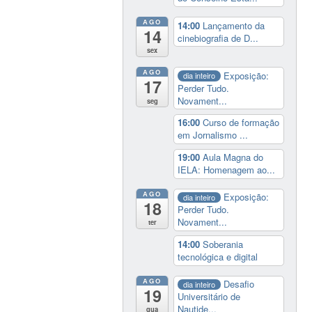
AGO
14:00
Lançamento da
14
cinebiografia de D...
sex
AGO
Exposição:
dia inteiro
17
Perder Tudo.
Novament...
seg
16:00
Curso de formação
em Jornalismo ...
19:00
Aula Magna do
IELA: Homenagem ao...
AGO
Exposição:
dia inteiro
18
Perder Tudo.
Novament...
ter
14:00
Soberania
tecnológica e digital
AGO
Desafio
dia inteiro
19
Universitário de
Nautide...
qua