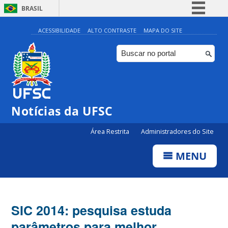
BRASIL
Simplifique!
ACESSIBILIDADE
ALTO CONTRASTE
MAPA DO SITE
Comunica BR
Participe
Acesso à informação
Legislação
Notícias da UFSC
Canais
Área Restrita
Administradores do Site
MENU
SIC 2014: pesquisa estuda
parâmetros para melhor