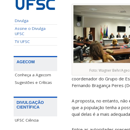
Divulga
Assine o Divulga
UFSC
TV UFSC
AGECOM
Foto: Wagner Behr/Age
Conheça a Agecom
coordenador do Grupo de Es
Sugestões e Críticas
Fernando Bragança Peres (D
A proposta, no entanto, não 
DIVULGAÇÃO
que a população tenha a poss
CIENTÍFICA
qual delas é a mais adequada
UFSC Ciência
Entre as autoridades present