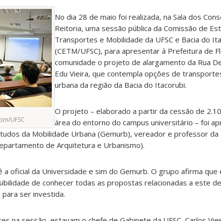
No dia 28 de maio foi realizada, na Sala dos Cons
Reitoria, uma sessão pública da Comissão de Es
Transportes e Mobilidade da UFSC e Bacia do Ita
(CETM/UFSC), para apresentar à Prefeitura de Fl
comunidade o projeto de alargamento da Rua D
Edu Vieira, que contempla opções de transporte
urbana da região da Bacia do Itacorubi.
O projeto – elaborado a partir da cessão de 2.
com/UFSC
área do entorno do campus universitário – foi a
tudos da Mobilidade Urbana (Gemurb), vereador e professor da 
epartamento de Arquitetura e Urbanismo).
é a oficial da Universidade e sim do Gemurb. O grupo afirma que
ibilidade de conhecer todas as propostas relacionadas a este de
 para ser investida.
es na sessão, estavam o chefe de Gabinete da UFSC, Carlos Viei