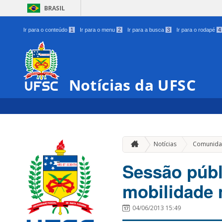
BRASIL
Ir para o conteúdo
1
Ir para o menu
2
Ir para a busca
3
Ir para o rodapé
4
Notícias da UFSC
Notícias
Comunida
Sessão públ
mobilidade 
04/06/2013 15:49