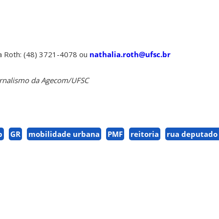
a Roth: (48) 3721-4078 ou
nathalia.roth@ufsc.br
 Jornalismo da Agecom/UFSC
b
GR
mobilidade urbana
PMF
reitoria
rua deputado