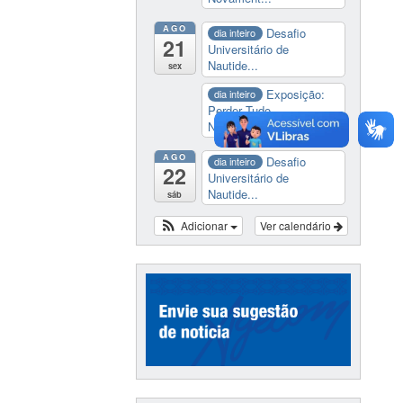
AGO
Desafio
dia inteiro
21
Universitário de
Nautide...
sex
Exposição:
dia inteiro
Perder Tudo.
Novament...
AGO
Desafio
dia inteiro
22
Universitário de
Nautide...
sáb
Adicionar
Ver calendário