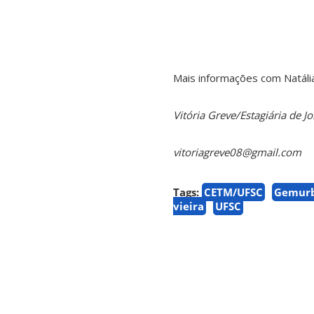
Mais informações com Natáli
Vitória Greve/Estagiária de
vitoriagreve08@gmail.com
Tags:
CETM/UFSC
Gemur
vieira
UFSC