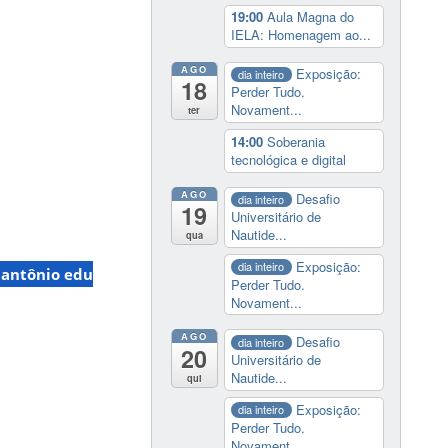
19:00
Aula Magna do
IELA: Homenagem ao...
AGO
Exposição:
dia inteiro
18
Perder Tudo.
Novament...
ter
14:00
Soberania
tecnológica e digital
AGO
Desafio
dia inteiro
19
Universitário de
Nautide...
qua
Exposição:
dia inteiro
 antônio edu
Perder Tudo.
Novament...
AGO
Desafio
dia inteiro
20
Universitário de
Nautide...
qui
Exposição:
dia inteiro
Perder Tudo.
Novament...