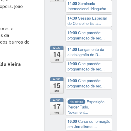
14:00
Seminário
ópolis, João
Internacional ‘Ninguém...
14:30
Sessão Especial
do Conselho Esta...
dores e
19:00
Cine paredão:
es da
programação de rec...
dos bairros do
AGO
14:00
Lançamento da
14
cinebiografia de D...
sex
19:00
Cine paredão:
Edu Vieira
programação de rec...
AGO
19:00
Cine paredão:
15
programação de rec...
sáb
AGO
Exposição:
dia inteiro
17
Perder Tudo.
Novament...
seg
16:00
Curso de formação
em Jornalismo ...