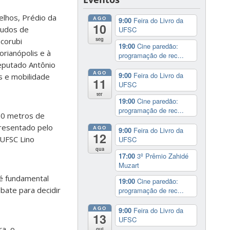
elhos, Prédio da
AGO
9:00
Feira do Livro da
10
tudos de
UFSC
seg
corubi
19:00
Cine paredão:
orianópolis e à
programação de rec...
eputado Antônio
AGO
9:00
Feira do Livro da
s e mobilidade
11
UFSC
ter
19:00
Cine paredão:
programação de rec...
100 metros de
presentado pelo
AGO
9:00
Feira do Livro da
12
UFSC Lino
UFSC
qua
17:00
3º Prêmio Zahidé
Muzart
 é fundamental
19:00
Cine paredão:
bate para decidir
programação de rec...
AGO
9:00
Feira do Livro da
13
UFSC
ra, o
qui