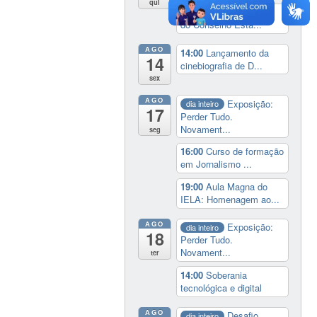
qui
14:30
Sessão Especial
do Conselho Esta...
AGO
14:00
Lançamento da
14
cinebiografia de D...
sex
AGO
Exposição:
dia inteiro
17
Perder Tudo.
Novament...
seg
16:00
Curso de formação
em Jornalismo ...
19:00
Aula Magna do
IELA: Homenagem ao...
AGO
Exposição:
dia inteiro
18
Perder Tudo.
Novament...
ter
14:00
Soberania
tecnológica e digital
AGO
Desafio
dia inteiro