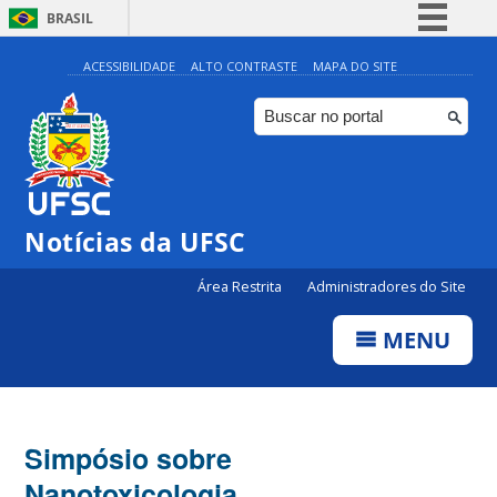
BRASIL
Simplifique!
ACESSIBILIDADE
ALTO CONTRASTE
MAPA DO SITE
Comunica BR
Participe
Acesso à informação
Legislação
Notícias da UFSC
Canais
Área Restrita
Administradores do Site
MENU
Simpósio sobre
Nanotoxicologia