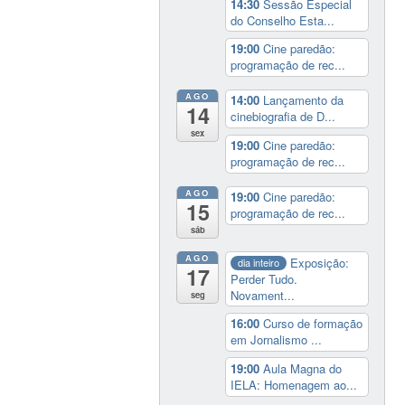
14:30
Sessão Especial
do Conselho Esta...
19:00
Cine paredão:
programação de rec...
AGO
14:00
Lançamento da
14
cinebiografia de D...
sex
19:00
Cine paredão:
programação de rec...
AGO
19:00
Cine paredão:
15
programação de rec...
sáb
AGO
Exposição:
dia inteiro
17
Perder Tudo.
Novament...
seg
16:00
Curso de formação
em Jornalismo ...
19:00
Aula Magna do
IELA: Homenagem ao...