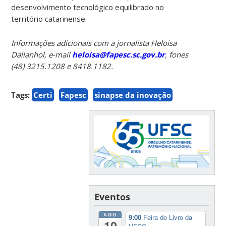
desenvolvimento tecnológico equilibrado no
território catarinense.
Informações adicionais com a jornalista Heloisa
Dallanhol, e-mail
heloisa@fapesc.sc.gov.br
, fones
(48) 3215.1208 e 8418.1182.
Tags:
Certi
Fapesc
sinapse da inovação
Eventos
AGO
9:00
Feira do Livro da
10