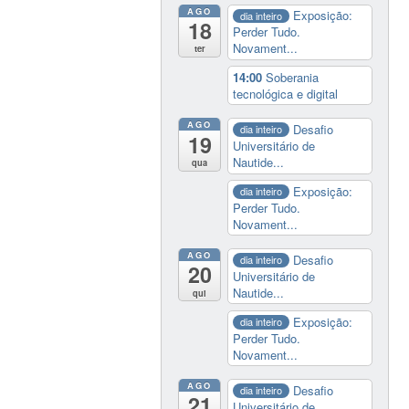
AGO
Exposição:
dia inteiro
18
Perder Tudo.
Novament...
ter
14:00
Soberania
tecnológica e digital
AGO
Desafio
dia inteiro
19
Universitário de
Nautide...
qua
Exposição:
dia inteiro
Perder Tudo.
Novament...
AGO
Desafio
dia inteiro
20
Universitário de
Nautide...
qui
Exposição:
dia inteiro
Perder Tudo.
Novament...
AGO
Desafio
dia inteiro
21
Universitário de