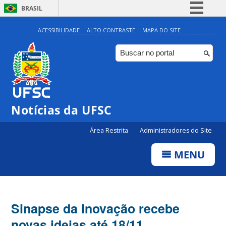
BRASIL
Simplifique!
ACESSIBILIDADE
ALTO CONTRASTE
MAPA DO SITE
Comunica BR
Participe
Acesso à informação
Legislação
Notícias da UFSC
Canais
Área Restrita
Administradores do Site
MENU
Sinapse da Inovação recebe
novas ideias até 18/11