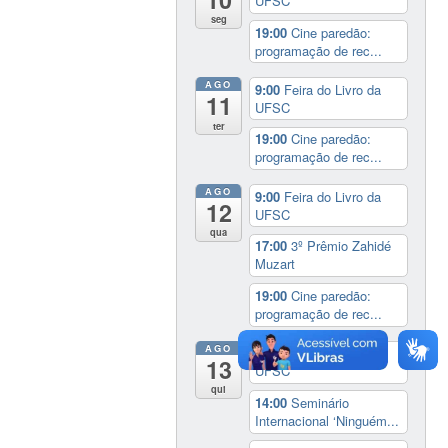
UFSC
seg
19:00
Cine paredão:
programação de rec...
AGO
9:00
Feira do Livro da
11
UFSC
ter
19:00
Cine paredão:
programação de rec...
AGO
9:00
Feira do Livro da
12
UFSC
qua
17:00
3º Prêmio Zahidé
Muzart
19:00
Cine paredão:
programação de rec...
AGO
9:00
Feira do Livro da
13
UFSC
qui
14:00
Seminário
Internacional ‘Ninguém...