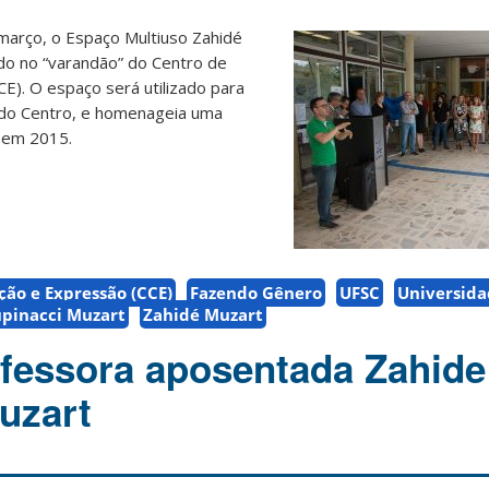
e março, o Espaço Multiuso Zahidé
ado no “varandão” do Centro de
E). O espaço será utilizado para
” do Centro, e homenageia uma
a em 2015.
ão e Expressão (CCE)
Fazendo Gênero
UFSC
Universida
upinacci Muzart
Zahidé Muzart
ofessora aposentada Zahide
uzart