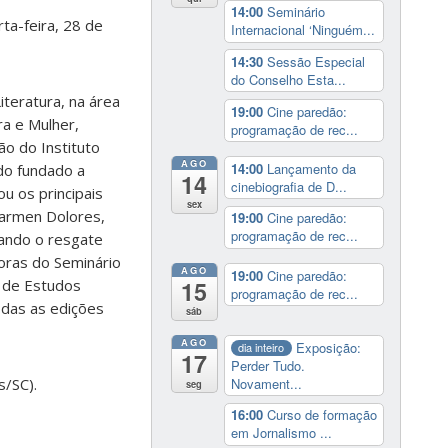
14:00
Seminário
ta-feira, 28 de
Internacional ‘Ninguém...
14:30
Sessão Especial
do Conselho Esta...
teratura, na área
19:00
Cine paredão:
ra e Mulher,
programação de rec...
ão do Instituto
AGO
14:00
Lançamento da
do fundado a
14
cinebiografia de D...
u os principais
sex
Carmen Dolores,
19:00
Cine paredão:
programação de rec...
isando o resgate
doras do Seminário
AGO
19:00
Cine paredão:
 de Estudos
15
programação de rec...
das as edições
sáb
AGO
Exposição:
dia inteiro
17
Perder Tudo.
Novament...
s/SC).
seg
16:00
Curso de formação
em Jornalismo ...