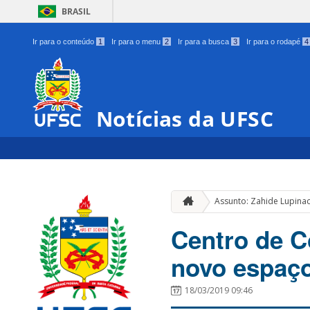
BRASIL
Ir para o conteúdo
1
Ir para o menu
2
Ir para a busca
3
Ir para o rodapé
4
Notícias da UFSC
Assunto: Zahide Lupinac
Centro de C
novo espaço
18/03/2019 09:46