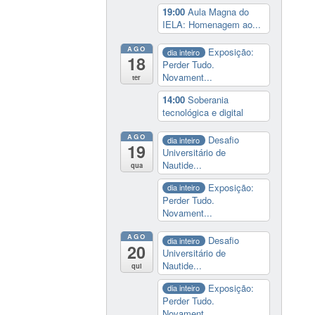
19:00
Aula Magna do
IELA: Homenagem ao...
AGO
Exposição:
dia inteiro
18
Perder Tudo.
Novament...
ter
14:00
Soberania
tecnológica e digital
AGO
Desafio
dia inteiro
19
Universitário de
Nautide...
qua
Exposição:
dia inteiro
Perder Tudo.
Novament...
AGO
Desafio
dia inteiro
20
Universitário de
Nautide...
qui
Exposição:
dia inteiro
Perder Tudo.
Novament...