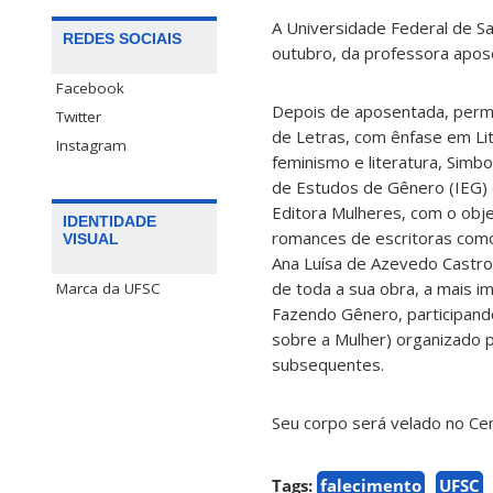
A Universidade Federal de Sa
REDES SOCIAIS
outubro, da professora apos
Facebook
Depois de aposentada, perma
Twitter
de Letras, com ênfase em Lite
Instagram
feminismo e literatura, Simb
de Estudos de Gênero (IEG) 
Editora Mulheres, com o obje
IDENTIDADE
romances de escritoras como
VISUAL
Ana Luísa de Azevedo Castro, 
de toda a sua obra, a mais im
Marca da UFSC
Fazendo Gênero, participand
sobre a Mulher) organizado
subsequentes.
Seu corpo será velado no Cem
Tags:
falecimento
UFSC