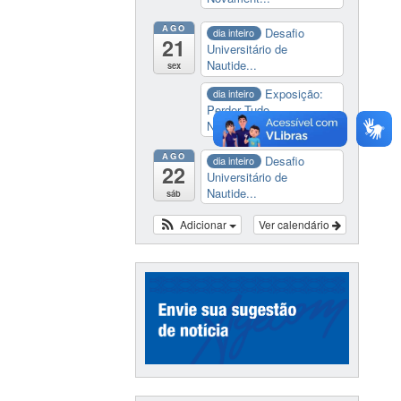
AGO
Desafio
dia inteiro
21
Universitário de
Nautide...
sex
Exposição:
dia inteiro
Perder Tudo.
Novament...
AGO
Desafio
dia inteiro
22
Universitário de
Nautide...
sáb
Adicionar
Ver calendário