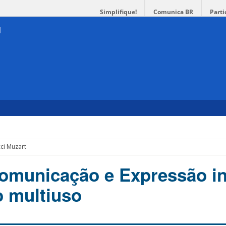
Simplifique!
Comunica BR
Parti
ci Muzart
omunicação e Expressão i
 multiuso