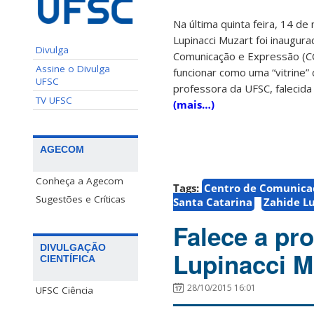
Na última quinta feira, 14 d
Lupinacci Muzart foi inaugur
Divulga
Comunicação e Expressão (CC
Assine o Divulga
funcionar como uma “vitrine
UFSC
professora da UFSC, falecid
TV UFSC
(mais…)
AGECOM
Conheça a Agecom
Tags:
Centro de Comunicaç
Sugestões e Críticas
Santa Catarina
Zahide L
Falece a pr
DIVULGAÇÃO
Lupinacci M
CIENTÍFICA
28/10/2015 16:01
UFSC Ciência