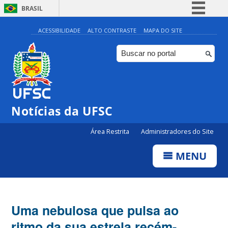
BRASIL
Simplifique!
ACESSIBILIDADE
ALTO CONTRASTE
MAPA DO SITE
Comunica BR
Participe
Acesso à informação
Legislação
Notícias da UFSC
Canais
Área Restrita
Administradores do Site
MENU
Uma nebulosa que pulsa ao
ritmo da sua estrela recém-