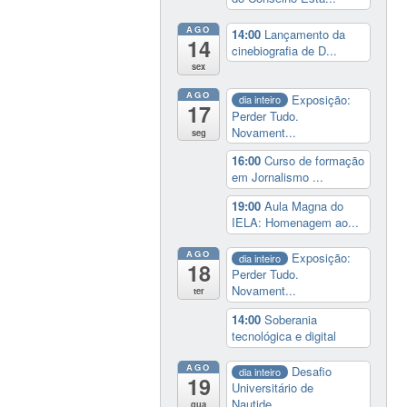
AGO
14:00
Lançamento da
14
cinebiografia de D...
sex
AGO
Exposição:
dia inteiro
17
Perder Tudo.
Novament...
seg
16:00
Curso de formação
em Jornalismo ...
19:00
Aula Magna do
IELA: Homenagem ao...
AGO
Exposição:
dia inteiro
18
Perder Tudo.
Novament...
ter
14:00
Soberania
tecnológica e digital
AGO
Desafio
dia inteiro
19
Universitário de
Nautide...
qua