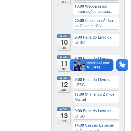
sex
10:00
Webpalestra:
‘Informações essenc...
20:00
Cineclube África
no Cinema: ‘Coc...
AGO
9:00
Feira do Livro da
10
UFSC
seg
AGO
9:00
Feira do Livro da
11
UFSC
ter
AGO
9:00
Feira do Livro da
12
UFSC
qua
17:00
3º Prêmio Zahidé
Muzart
AGO
9:00
Feira do Livro da
13
UFSC
qui
14:30
Sessão Especial
do Conselho Esta...