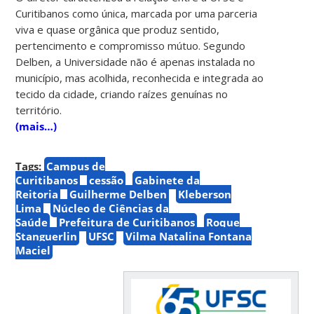
Curitibanos como única, marcada por uma parceria
viva e quase orgânica que produz sentido,
pertencimento e compromisso mútuo. Segundo
Delben, a Universidade não é apenas instalada no
município, mas acolhida, reconhecida e integrada ao
tecido da cidade, criando raízes genuínas no
território.
(mais…)
Tags:
Campus de
Curitibanos
cessão
Gabinete da
Reitoria
Guilherme Delben
Kleberson
Lima
Núcleo de Ciências da
Saúde
Prefeitura de Curitibanos
Roque
Stanguerlin
UFSC
Vilma Natalina Fontana
Maciel