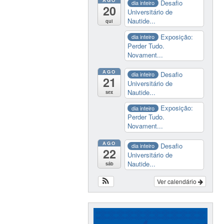
AGO
Desafio
dia inteiro
20
Universitário de
Nautide...
qui
Exposição:
dia inteiro
Perder Tudo.
Novament...
AGO
Desafio
dia inteiro
21
Universitário de
Nautide...
sex
Exposição:
dia inteiro
Perder Tudo.
Novament...
AGO
Desafio
dia inteiro
22
Universitário de
Nautide...
sáb
Ver calendário