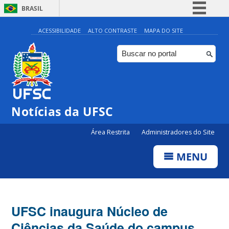
BRASIL
Simplifique!
ACESSIBILIDADE
ALTO CONTRASTE
MAPA DO SITE
Comunica BR
Participe
Acesso à informação
Legislação
Notícias da UFSC
Canais
Área Restrita
Administradores do Site
MENU
UFSC inaugura Núcleo de
Ciências da Saúde do campus