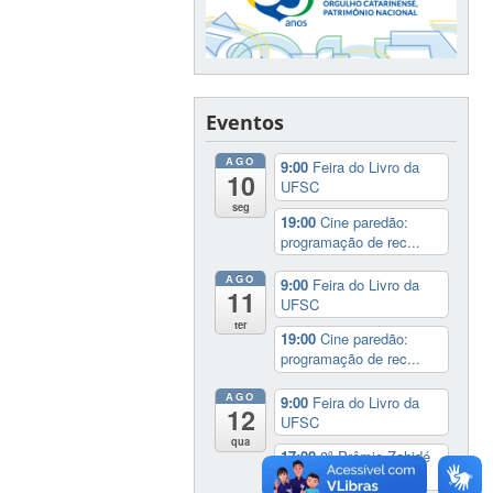
Eventos
AGO
9:00
Feira do Livro da
10
UFSC
seg
19:00
Cine paredão:
programação de rec...
AGO
9:00
Feira do Livro da
11
UFSC
ter
19:00
Cine paredão:
programação de rec...
AGO
9:00
Feira do Livro da
12
UFSC
qua
17:00
3º Prêmio Zahidé
Muzart