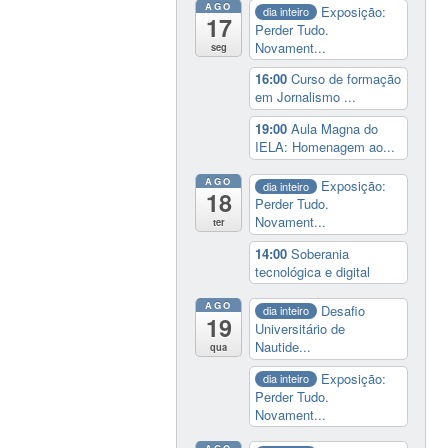
AGO
Exposição:
dia inteiro
17
Perder Tudo.
Novament...
seg
16:00
Curso de formação
em Jornalismo ...
19:00
Aula Magna do
IELA: Homenagem ao...
AGO
Exposição:
dia inteiro
18
Perder Tudo.
Novament...
ter
14:00
Soberania
tecnológica e digital
AGO
Desafio
dia inteiro
19
Universitário de
Nautide...
qua
Exposição:
dia inteiro
Perder Tudo.
Novament...