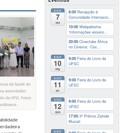
AGO
8:00
Recepção à
7
Comunidade Internacio...
sex
10:00
Webpalestra:
‘Informações essenc...
20:00
Cineclube África
no Cinema: ‘Coc...
AGO
9:00
Feira do Livro da
10
UFSC
seg
AGO
9:00
Feira do Livro da
11
ncias da Saúde do
UFSC
ter
niu autoridades
ão da UFSC. Fotos:
AGO
9:00
Feira do Livro da
12
ritibanos
UFSC
qua
17:00
3º Prêmio Zahidé
abilidade
Muzart
verdadeira
AGO
9:00
Feira do Livro da