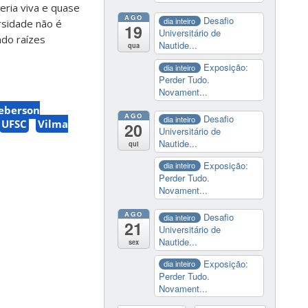
eria viva e quase
AGO
Desafio
dia inteiro
rsidade não é
19
Universitário de
ndo raízes
Nautide...
qua
Exposição:
dia inteiro
Perder Tudo.
Novament...
eberson
AGO
Desafio
dia inteiro
UFSC
Vilma
20
Universitário de
Nautide...
qui
Exposição:
dia inteiro
Perder Tudo.
Novament...
AGO
Desafio
dia inteiro
21
Universitário de
Nautide...
sex
Exposição:
dia inteiro
Perder Tudo.
Novament...