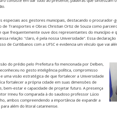
ro consiste em dar tudo ao presente, palavras que sintetizam o 
ão.
s especiais aos gestores municipais, destacando o procurador-g
o de Transportes e Obras Christian Ortiz de Souza como parceir
se que frequentemente ouve dos representantes do município e q
essa relação: “claro, é pela nossa Universidade”. Essa declaração
so de Curitibanos com a UFSC e evidencia um vínculo que vai al
são do prédio pelo Prefeitura foi mencionada por Delben,
econheceu no gesto inteligência política, compromisso
 e uma visão estratégica de que fortalecer a Universidade
fica fortalecer a própria cidade em suas dimensões de
, bem-estar e capacidade de projetar futuro. A presença
itor Irineu foi comparada à do saudoso professor Lúcio
lho, ambos compreendendo a importância de expandir a
para além do litoral catarinense.