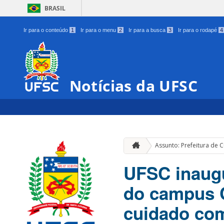
BRASIL
Ir para o conteúdo
1
Ir para o menu
2
Ir para a busca
3
Ir para o rodapé
4
Notícias da UFSC
Assunto: Prefeitura de 
UFSC inaugu
do campus C
cuidado co