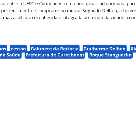
ação entre a UFSC e Curitibanos como única, marcada por uma parc
, pertencimento e compromisso mútuo. Segundo Delben, a Unive
, mas acolhida, reconhecida e integrada ao tecido da cidade, cria
nos
cessão
Gabinete da Reitoria
Guilherme Delben
Kl
 da Saúde
Prefeitura de Curitibanos
Roque Stanguerlin