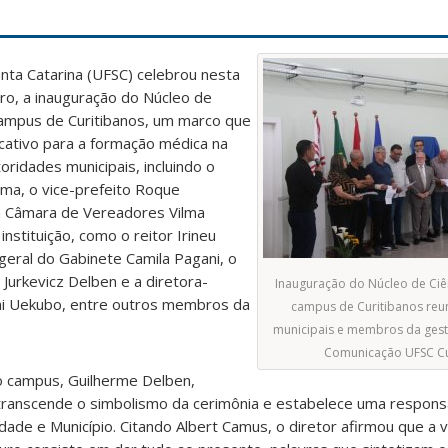
nta Catarina (UFSC) celebrou nesta
ro, a inauguração do Núcleo de
campus de Curitibanos, um marco que
cativo para a formação médica na
toridades municipais, incluindo o
ima, o vice-prefeito Roque
da Câmara de Vereadores Vilma
instituição, como o reitor Irineu
geral do Gabinete Camila Pagani, o
Jurkevicz Delben e a diretora-
Inauguração do Núcleo de Ciê
mi Uekubo, entre outros membros da
campus de Curitibanos reu
municipais e membros da gest
Comunicação UFSC Cu
do campus, Guilherme Delben,
 transcende o simbolismo da cerimônia e estabelece uma respons
dade e Município. Citando Albert Camus, o diretor afirmou que a 