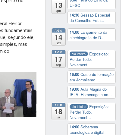
espírito do
13
UFSC
qui
14:30
Sessão Especial
do Conselho Esta...
eral Herlon
os fundamentais.
AGO
14:00
Lançamento da
14
ue, segundo ele,
cinebiografia de D...
sex
 simples, mas
ém do
AGO
Exposição:
dia inteiro
17
Perder Tudo.
Novament...
seg
16:00
Curso de formação
em Jornalismo ...
19:00
Aula Magna do
IELA: Homenagem ao...
AGO
Exposição:
dia inteiro
18
Perder Tudo.
Novament...
ter
14:00
Soberania
tecnológica e digital