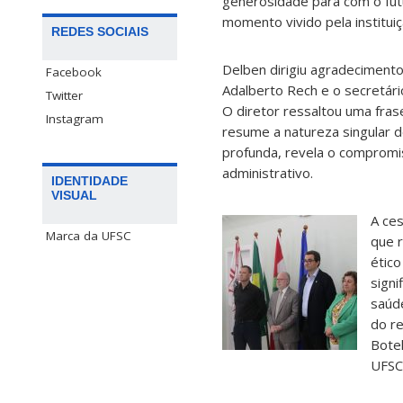
generosidade para com o futu
momento vivido pela instituiç
REDES SOCIAIS
Delben dirigiu agradecimento
Facebook
Adalberto Rech e o secretári
Twitter
O diretor ressaltou uma fra
Instagram
resume a natureza singular d
profunda, revela o compromis
administrativo.
IDENTIDADE
VISUAL
A ces
Marca da UFSC
que r
ético
signi
saúde
do re
Bote
UFSC 