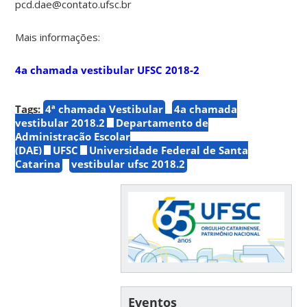
pcd.dae@contato.ufsc.br
Mais informações:
4a chamada vestibular UFSC 2018-2
Tags:
4ª chamada Vestibular
4a chamada
vestibular 2018.2
Departamento de
Administração Escolar
(DAE)
UFSC
Universidade Federal de Santa
Catarina
vestibular ufsc 2018.2
Eventos