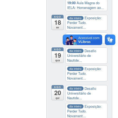
19:00
Aula Magna do
IELA: Homenagem ao...
AGO
Exposição:
dia inteiro
18
Perder Tudo.
Novament...
ter
14:00
Soberania
tecnológica e digital
AGO
Desafio
dia inteiro
19
Universitário de
Nautide...
qua
Exposição:
dia inteiro
Perder Tudo.
Novament...
AGO
Desafio
dia inteiro
20
Universitário de
Nautide...
qui
Exposição:
dia inteiro
Perder Tudo.
Novament...