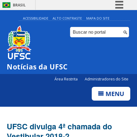
BRASIL
Simplifique!
ACESSIBILIDADE
ALTO CONTRASTE
MAPA DO SITE
Comunica BR
Participe
Acesso à informação
Legislação
Notícias da UFSC
Canais
Área Restrita
Administradores do Site
MENU
UFSC divulga 4ª chamada do
Vestibular 2018-2