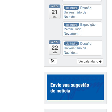
AGO
Desafio
dia inteiro
21
Universitário de
Nautide...
sex
Exposição:
dia inteiro
Perder Tudo.
Novament...
AGO
Desafio
dia inteiro
22
Universitário de
Nautide...
sáb
Ver calendário