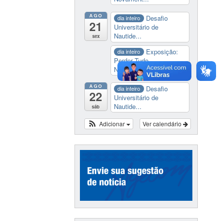
AGO
Desafio
dia inteiro
21
Universitário de
Nautide...
sex
Exposição:
dia inteiro
Perder Tudo.
Novament...
AGO
Desafio
dia inteiro
22
Universitário de
Nautide...
sáb
Adicionar
Ver calendário