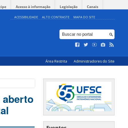
cipe
Acesso à informação
Legislação
Canais
ACESSIBILIDADE
ALTO CONTRASTE
MAPA DO SITE
Área Restrita
Administradores do Site
 aberto
al
Eventos