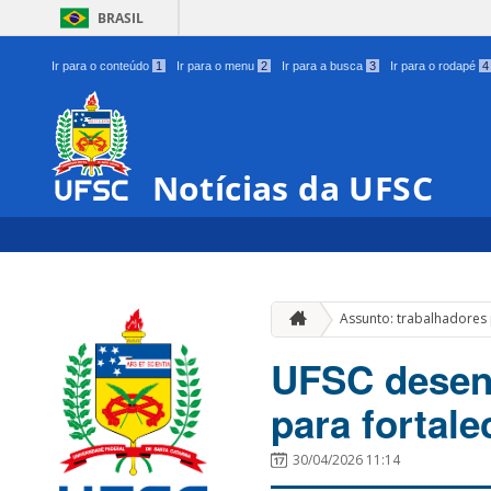
BRASIL
Ir para o conteúdo
1
Ir para o menu
2
Ir para a busca
3
Ir para o rodapé
4
Notícias da UFSC
Assunto: trabalhadores 
UFSC desenv
para fortale
30/04/2026 11:14