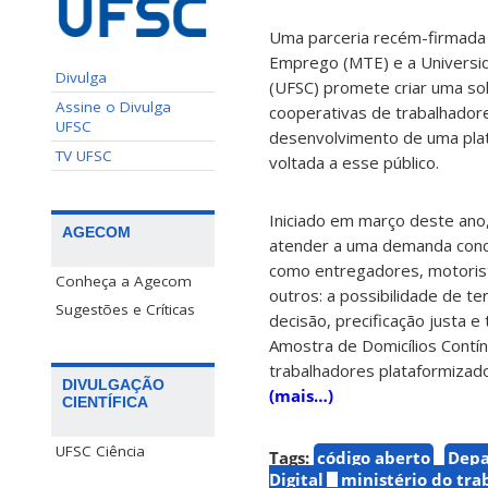
Uma parceria recém-firmada 
Emprego (MTE) e a Universid
Divulga
(UFSC) promete criar uma sol
Assine o Divulga
cooperativas de trabalhadore
UFSC
desenvolvimento de uma plat
TV UFSC
voltada a esse público.
Iniciado em março deste ano,
AGECOM
atender a uma demanda conc
como entregadores, motorista
Conheça a Agecom
outros: a possibilidade de t
Sugestões e Críticas
decisão, precificação justa 
Amostra de Domicílios Contín
trabalhadores plataformizado
DIVULGAÇÃO
(mais…)
CIENTÍFICA
UFSC Ciência
Tags:
código aberto
Depa
Digital
ministério do tr