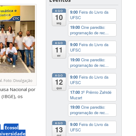
AGO
9:00
Feira do Livro da
10
UFSC
seg
19:00
Cine paredão:
programação de rec...
AGO
9:00
Feira do Livro da
11
UFSC
ter
19:00
Cine paredão:
programação de rec...
AGO
9:00
Feira do Livro da
12
l. Foto: Divulgação
UFSC
qua
uisa Nacional por
17:00
3º Prêmio Zahidé
 (IBGE), os
Muzart
19:00
Cine paredão:
programação de rec...
AGO
9:00
Feira do Livro da
13
Ecosol
UFSC
iversidade
qui