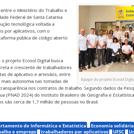
entre o Ministério do Trabalho e
ade Federal de Santa Catarina
ução tecnológica voltada a
s por aplicativos, com o
aforma pública de código aberto
 o projeto Ecosol Digital busca
reta e crescente de trabalhadores
s de aplicativo e artesãos, entre
Equipe do projeto Ecosol Digita
er mais autonomia nas tomadas de
e transparência nos contratos de trabalho. Segundo dados da Pesq
ua (PNAD 2024) do Instituto Brasileiro de Geografia e Estatística
s são cerca de 1,7 milhão de pessoas no Brasil.
rtamento de Informática e Estatística
Economia solidária
abalho e emprego
trabalhadores por aplicativos
UFSC
Un