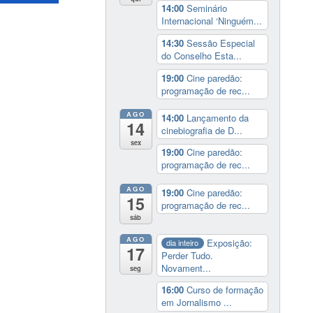
14:00
Seminário
Internacional ‘Ninguém...
14:30
Sessão Especial
do Conselho Esta...
19:00
Cine paredão:
programação de rec...
AGO
14:00
Lançamento da
14
cinebiografia de D...
sex
19:00
Cine paredão:
programação de rec...
AGO
19:00
Cine paredão:
15
programação de rec...
sáb
AGO
Exposição:
dia inteiro
17
Perder Tudo.
Novament...
seg
16:00
Curso de formação
em Jornalismo ...