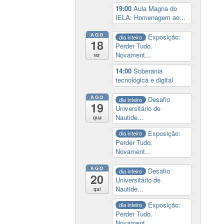
19:00
Aula Magna do
IELA: Homenagem ao...
AGO
Exposição:
dia inteiro
18
Perder Tudo.
Novament...
ter
14:00
Soberania
tecnológica e digital
AGO
Desafio
dia inteiro
19
Universitário de
Nautide...
qua
Exposição:
dia inteiro
Perder Tudo.
Novament...
AGO
Desafio
dia inteiro
20
Universitário de
Nautide...
qui
Exposição:
dia inteiro
Perder Tudo.
Novament...