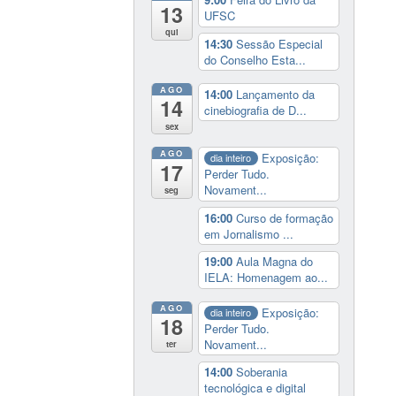
13
UFSC
qui
14:30
Sessão Especial
do Conselho Esta...
AGO
14:00
Lançamento da
14
cinebiografia de D...
sex
AGO
Exposição:
dia inteiro
17
Perder Tudo.
Novament...
seg
16:00
Curso de formação
em Jornalismo ...
19:00
Aula Magna do
IELA: Homenagem ao...
AGO
Exposição:
dia inteiro
18
Perder Tudo.
Novament...
ter
14:00
Soberania
tecnológica e digital