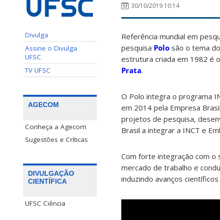
30/10/2019 10:14
Divulga
Referência mundial em pesqui
pesquisa
Polo
são o tema do 
Assine o Divulga
UFSC
estrutura criada em 1982 é 
Prata
.
TV UFSC
O Polo integra o programa IN
AGECOM
em 2014 pela Empresa Brasile
projetos de pesquisa, desenv
Conheça a Agecom
Brasil a integrar a INCT e 
Sugestões e Críticas
Com forte integração com o s
mercado de trabalho e conduz
DIVULGAÇÃO
induzindo avanços científicos
CIENTÍFICA
UFSC Ciência