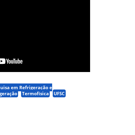
quisa em Refrigeração e
igeração
Termofísica
UFSC