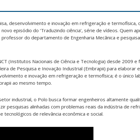
sa, desenvolvimento e inovação em refrigeração e termofísica, o
novo episódio do ‘Traduzindo ciência’, série de vídeos. Quem ap
o professor do departamento de Engenharia Mecânica e pesquis
CT (Institutos Nacionais de Ciência e Tecnologia) desde 2009 e 
ira de Pesquisa e Inovação Industrial (Embrapii) para elaborar 
olvimento e inovação em refrigeração e termofísica; é o único la
Embrapii ao mesmo tempo.
etor industrial, o Polo busca formar engenheiros altamente quali
ir pesquisas alinhadas com problemas reais da indústria de refr
 e tecnológicos de relevância econômica e social.