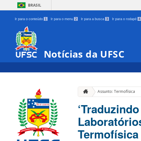
BRASIL
Ir para o conteúdo
1
Ir para o menu
2
Ir para a busca
3
Ir para o rodapé
4
Notícias da UFSC
Assunto: Termofísica
‘Traduzindo
Laboratório
Termofísica