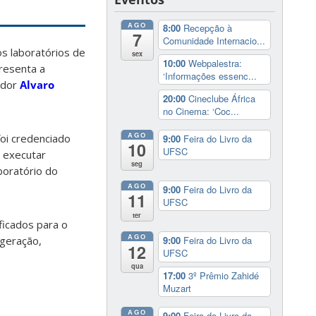
AGO
8:00
Recepção à
7
Comunidade Internacio...
s laboratórios de
sex
10:00
Webpalestra:
resenta a
‘Informações essenc...
ador
Alvaro
20:00
Cineclube África
no Cinema: ‘Coc...
AGO
foi credenciado
9:00
Feira do Livro da
10
UFSC
e executar
seg
boratório do
AGO
9:00
Feira do Livro da
11
UFSC
ter
ficados para o
AGO
igeração,
9:00
Feira do Livro da
12
UFSC
qua
17:00
3º Prêmio Zahidé
Muzart
AGO
9:00
Feira do Livro da