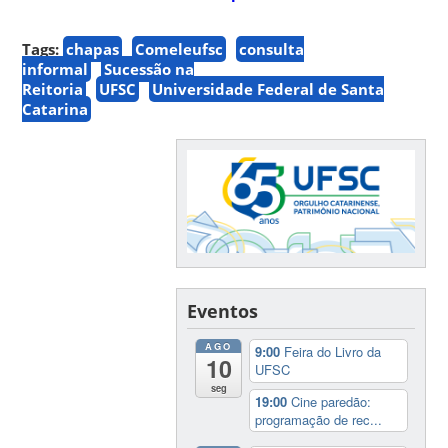
Tags:
chapas
Comeleufsc
consulta
informal
Sucessão na
Reitoria
UFSC
Universidade Federal de Santa
Catarina
Eventos
AGO
9:00
Feira do Livro da
10
UFSC
seg
19:00
Cine paredão:
programação de rec...