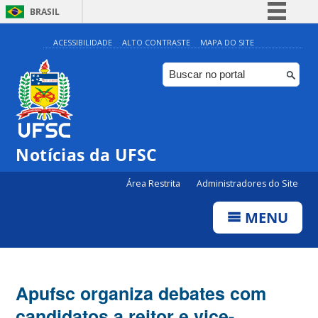
BRASIL
Simplifique!
ACESSIBILIDADE
ALTO CONTRASTE
MAPA DO SITE
Comunica BR
Participe
Acesso à informação
Legislação
Notícias da UFSC
Canais
Área Restrita
Administradores do Site
MENU
Apufsc organiza debates com
candidatos a reitor e vice-