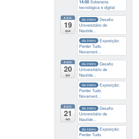
14:00
Soberania
tecnológica e digital
AGO
Desafio
dia inteiro
19
Universitário de
Nautide...
qua
Exposição:
dia inteiro
Perder Tudo.
Novament...
AGO
Desafio
dia inteiro
20
Universitário de
Nautide...
qui
Exposição:
dia inteiro
Perder Tudo.
Novament...
AGO
Desafio
dia inteiro
21
Universitário de
Nautide...
sex
Exposição:
dia inteiro
Perder Tudo.