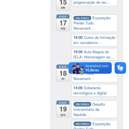
15
programação de rec...
sáb
AGO
Exposição:
dia inteiro
17
Perder Tudo.
Novament...
seg
16:00
Curso de formação
em Jornalismo ...
19:00
Aula Magna do
IELA: Homenagem ao...
AGO
Exposição:
dia inteiro
18
Perder Tudo.
Novament...
ter
14:00
Soberania
tecnológica e digital
AGO
Desafio
dia inteiro
19
Universitário de
Nautide...
qua
Exposição:
dia inteiro
Perder Tudo.