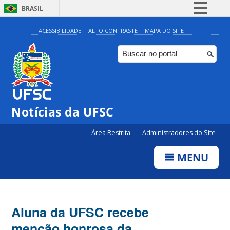
BRASIL
Simplifique!
ACESSIBILIDADE
ALTO CONTRASTE
MAPA DO SITE
Comunica BR
Participe
Acesso à informação
Legislação
Notícias da UFSC
Canais
Área Restrita
Administradores do Site
MENU
Aluna da UFSC recebe
menção honrosa da