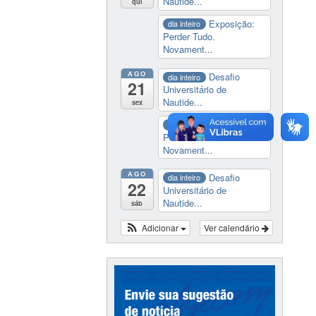
Nautide...
qui
Exposição:
dia inteiro
Perder Tudo.
Novament...
AGO
Desafio
dia inteiro
21
Universitário de
Nautide...
sex
Exposição:
dia inteiro
Perder Tudo.
Novament...
AGO
Desafio
dia inteiro
22
Universitário de
Nautide...
sáb
Adicionar
Ver calendário