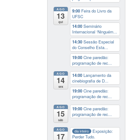
AGO
9:00
Feira do Livro da
13
UFSC
qui
14:00
Seminário
Internacional ‘Ninguém...
14:30
Sessão Especial
do Conselho Esta...
19:00
Cine paredão:
programação de rec...
AGO
14:00
Lançamento da
14
cinebiografia de D...
sex
19:00
Cine paredão:
programação de rec...
AGO
19:00
Cine paredão:
15
programação de rec...
sáb
AGO
Exposição:
dia inteiro
17
Perder Tudo.