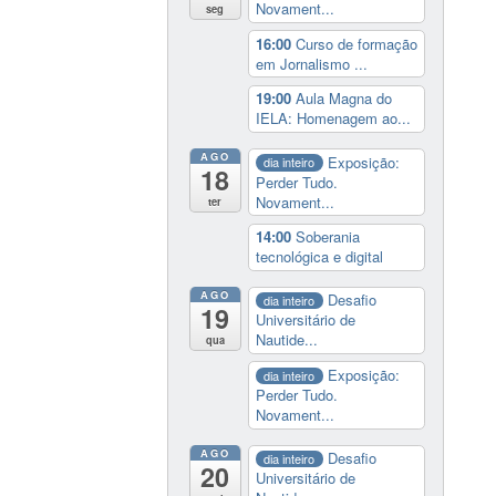
Novament...
seg
16:00
Curso de formação
em Jornalismo ...
19:00
Aula Magna do
IELA: Homenagem ao...
AGO
Exposição:
dia inteiro
18
Perder Tudo.
Novament...
ter
14:00
Soberania
tecnológica e digital
AGO
Desafio
dia inteiro
19
Universitário de
Nautide...
qua
Exposição:
dia inteiro
Perder Tudo.
Novament...
AGO
Desafio
dia inteiro
20
Universitário de