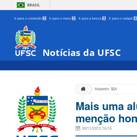
BRASIL
Ir para o conteúdo
1
Ir para o menu
2
Ir para a busca
3
Ir para o rodapé
4
Notícias da UFSC
Assunto: SEA
Mais uma al
menção hon
30/11/2012 16:10