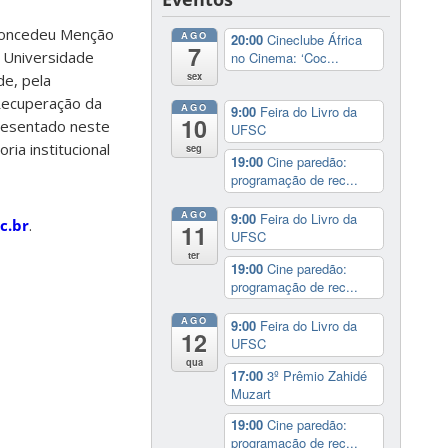
 concedeu Menção
AGO
20:00
Cineclube África
7
 Universidade
no Cinema: ‘Coc...
sex
de, pela
 Recuperação da
AGO
9:00
Feira do Livro da
10
resentado neste
UFSC
ia institucional
seg
19:00
Cine paredão:
programação de rec...
AGO
9:00
Feira do Livro da
c.br
.
11
UFSC
ter
19:00
Cine paredão:
programação de rec...
AGO
9:00
Feira do Livro da
12
UFSC
qua
17:00
3º Prêmio Zahidé
Muzart
19:00
Cine paredão:
programação de rec...