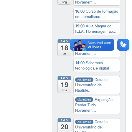
Novament...
seg
16:00
Curso de formação
em Jornalismo ...
19:00
Aula Magna do
IELA: Homenagem ao...
AGO
Exposição:
dia inteiro
18
Perder Tudo.
Novament...
ter
14:00
Soberania
tecnológica e digital
AGO
Desafio
dia inteiro
19
Universitário de
Nautide...
qua
Exposição:
dia inteiro
Perder Tudo.
Novament...
AGO
Desafio
dia inteiro
20
Universitário de