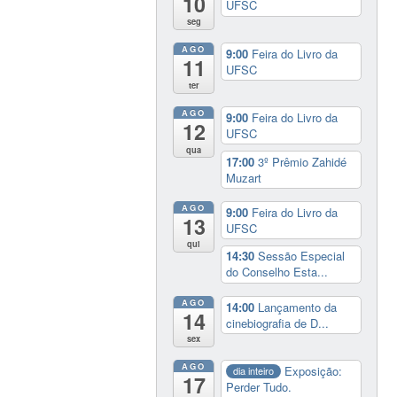
10
UFSC
seg
AGO
9:00
Feira do Livro da
11
UFSC
ter
AGO
9:00
Feira do Livro da
12
UFSC
qua
17:00
3º Prêmio Zahidé
Muzart
AGO
9:00
Feira do Livro da
13
UFSC
qui
14:30
Sessão Especial
do Conselho Esta...
AGO
14:00
Lançamento da
14
cinebiografia de D...
sex
AGO
Exposição:
dia inteiro
17
Perder Tudo.