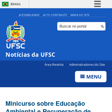
BRASIL
Simplifique!
ACESSIBILIDADE
ALTO CONTRASTE
MAPA DO SITE
Comunica BR
Participe
Acesso à informação
Legislação
Notícias da UFSC
Canais
Área Restrita
Administradores do Site
MENU
Minicurso sobre Educação
Ambiental e Recuperação de