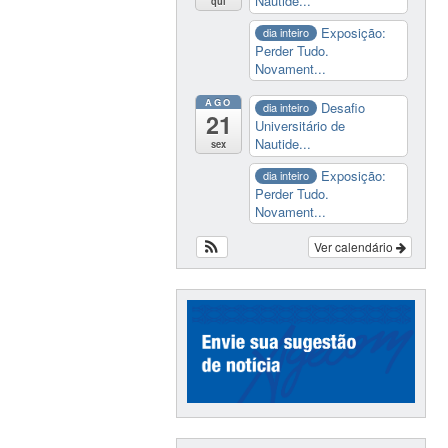
Nautide...
qui
Exposição:
dia inteiro
Perder Tudo.
Novament...
AGO
Desafio
dia inteiro
21
Universitário de
Nautide...
sex
Exposição:
dia inteiro
Perder Tudo.
Novament...
Ver calendário