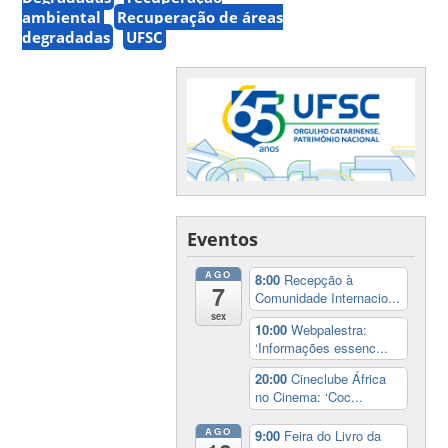
ambiental
Recuperação de áreas
degradadas
UFSC
Eventos
AGO
8:00
Recepção à
7
Comunidade Internacio...
sex
10:00
Webpalestra:
‘Informações essenc...
20:00
Cineclube África
no Cinema: ‘Coc...
AGO
9:00
Feira do Livro da