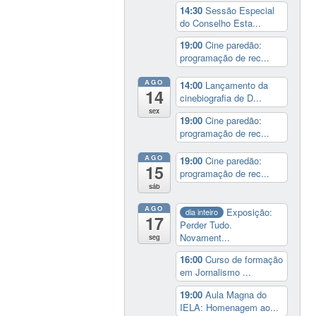
14:30
Sessão Especial
do Conselho Esta...
19:00
Cine paredão:
programação de rec...
AGO
14:00
Lançamento da
14
cinebiografia de D...
sex
19:00
Cine paredão:
programação de rec...
AGO
19:00
Cine paredão:
15
programação de rec...
sáb
AGO
Exposição:
dia inteiro
17
Perder Tudo.
Novament...
seg
16:00
Curso de formação
em Jornalismo ...
19:00
Aula Magna do
IELA: Homenagem ao...