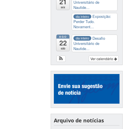
21
Universitário de
Nautide...
sex
Exposição:
dia inteiro
Perder Tudo.
Novament...
AGO
Desafio
dia inteiro
22
Universitário de
Nautide...
sáb
Ver calendário
Arquivo de notícias