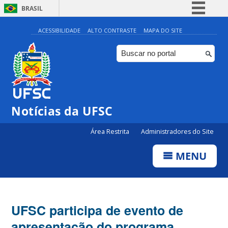
BRASIL
Simplifique!
ACESSIBILIDADE
ALTO CONTRASTE
MAPA DO SITE
Comunica BR
Participe
Acesso à informação
Legislação
Notícias da UFSC
Canais
Área Restrita
Administradores do Site
MENU
UFSC participa de evento de
apresentação do programa