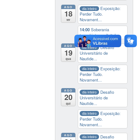
AGO
Exposição:
dia inteiro
18
Perder Tudo.
Novament...
ter
14:00
Soberania
tecnológica e digital
AGO
Desafio
dia inteiro
19
Universitário de
Nautide...
qua
Exposição:
dia inteiro
Perder Tudo.
Novament...
AGO
Desafio
dia inteiro
20
Universitário de
Nautide...
qui
Exposição:
dia inteiro
Perder Tudo.
Novament...
AGO
Desafio
dia inteiro