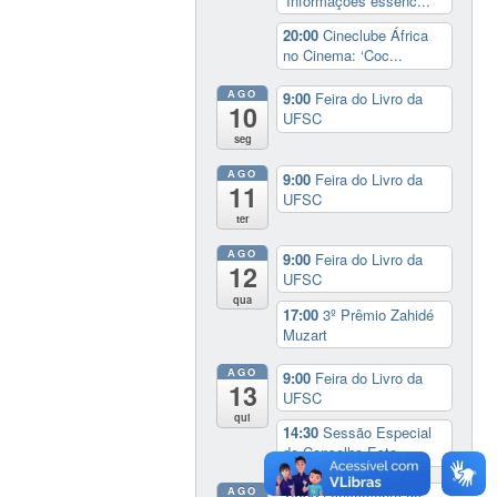
‘Informações essenc...
20:00
Cineclube África
no Cinema: ‘Coc...
AGO
9:00
Feira do Livro da
10
UFSC
seg
AGO
9:00
Feira do Livro da
11
UFSC
ter
AGO
9:00
Feira do Livro da
12
UFSC
qua
17:00
3º Prêmio Zahidé
Muzart
AGO
9:00
Feira do Livro da
13
UFSC
qui
14:30
Sessão Especial
do Conselho Esta...
AGO
14:00
Lançamento da