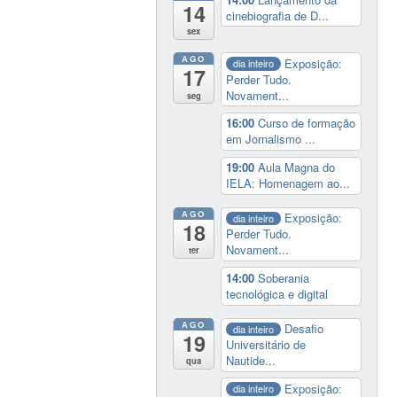
14
cinebiografia de D...
sex
AGO
Exposição:
dia inteiro
17
Perder Tudo.
Novament...
seg
16:00
Curso de formação
em Jornalismo ...
19:00
Aula Magna do
IELA: Homenagem ao...
AGO
Exposição:
dia inteiro
18
Perder Tudo.
Novament...
ter
14:00
Soberania
tecnológica e digital
AGO
Desafio
dia inteiro
19
Universitário de
Nautide...
qua
Exposição:
dia inteiro