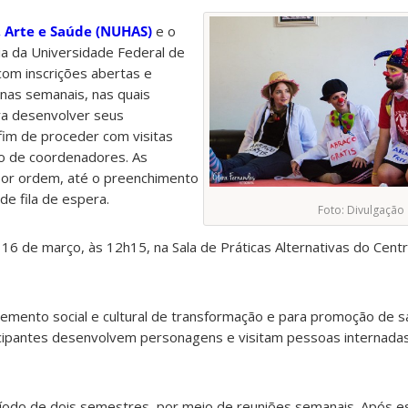
 Arte e Saúde (NUHAS)
e o
ia da Universidade Federal de
com inscrições abertas e
nas semanais, nas quais
ra desenvolver seus
fim de proceder com visitas
ão de coordenadores. As
 por ordem, até o preenchimento
e fila de espera.
Foto: Divulgação
 16 de março, às 12h15, na Sala
de Práticas Alternativas do Cent
lemento social e cultural de transformação e para promoção de 
ticipantes desenvolvem personagens e visitam pessoas internadas
íodo de dois semestres, por meio de reuniões semanais. Após e