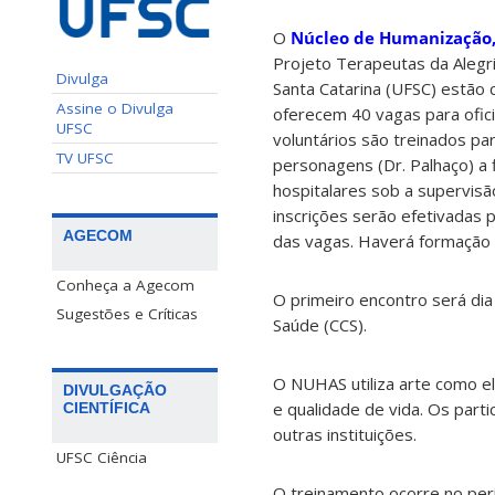
O
Núcleo de Humanização,
Projeto Terapeutas da Alegr
Divulga
Santa Catarina (UFSC) estão 
Assine o Divulga
oferecem 40 vagas para ofici
UFSC
voluntários são treinados pa
TV UFSC
personagens (Dr. Palhaço) a 
hospitalares sob a supervis
inscrições serão efetivadas
AGECOM
das vagas. Haverá formação d
Conheça a Agecom
O primeiro encontro será dia
Sugestões e Críticas
Saúde (CCS).
O NUHAS utiliza arte como e
DIVULGAÇÃO
e qualidade de vida. Os par
CIENTÍFICA
outras instituições.
UFSC Ciência
O treinamento ocorre no per