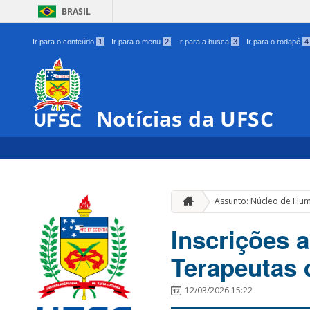
BRASIL
Ir para o conteúdo
1
Ir para o menu
2
Ir para a busca
3
Ir para o rodapé
4
Notícias da UFSC
Assunto: Núcleo de Hu
Inscrições a
Terapeutas 
12/03/2026 15:22