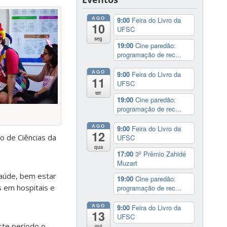
AGO
9:00
Feira do Livro da
10
UFSC
seg
19:00
Cine paredão:
programação de rec...
AGO
9:00
Feira do Livro da
11
UFSC
ter
19:00
Cine paredão:
programação de rec...
AGO
9:00
Feira do Livro da
12
ro de Ciências da
UFSC
qua
17:00
3º Prêmio Zahidé
Muzart
saúde, bem estar
19:00
Cine paredão:
 em hospitais e
programação de rec...
AGO
9:00
Feira do Livro da
13
UFSC
ste período o
qui