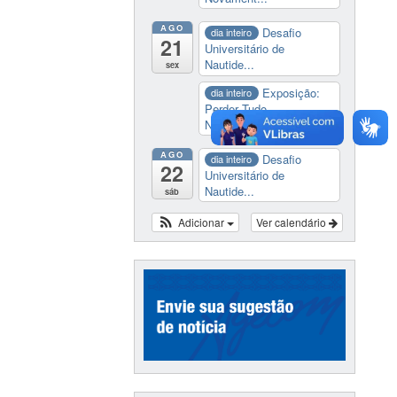
AGO
Desafio
dia inteiro
21
Universitário de
Nautide...
sex
Exposição:
dia inteiro
Perder Tudo.
Novament...
AGO
Desafio
dia inteiro
22
Universitário de
Nautide...
sáb
Adicionar
Ver calendário