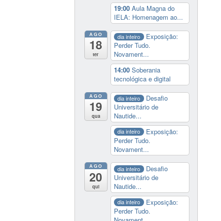
19:00
Aula Magna do
IELA: Homenagem ao...
AGO
Exposição:
dia inteiro
18
Perder Tudo.
Novament...
ter
14:00
Soberania
tecnológica e digital
AGO
Desafio
dia inteiro
19
Universitário de
Nautide...
qua
Exposição:
dia inteiro
Perder Tudo.
Novament...
AGO
Desafio
dia inteiro
20
Universitário de
Nautide...
qui
Exposição:
dia inteiro
Perder Tudo.
Novament...