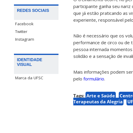
participante ganha seu nariz
REDES SOCIAIS
que já estão praticando as v
experiente, responsável pel
Facebook
Twitter
Não é necessário que os volu
Instagram
performance de circo ou de 
pessoa internada momentos d
solidão e a sensação de inval
IDENTIDADE
VISUAL
Mais informações podem ser 
Marca da UFSC
pelo
formulário
.
Tags:
Arte e Saúde
Centr
Terapeutas da Alegria
UF