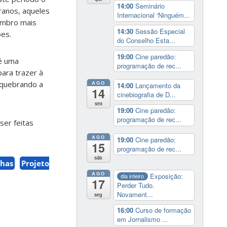
14:00
Seminário
ranos, aqueles
Internacional ‘Ninguém...
membro mais
14:30
Sessão Especial
ões.
do Conselho Esta...
19:00
Cine paredão:
 é uma
programação de rec...
ara trazer à
 quebrando a
AGO
14:00
Lançamento da
14
cinebiografia de D...
sex
19:00
Cine paredão:
programação de rec...
ser feitas
AGO
19:00
Cine paredão:
15
programação de rec...
sáb
has
Projeto
AGO
Exposição:
dia inteiro
17
Perder Tudo.
Novament...
seg
16:00
Curso de formação
em Jornalismo ...