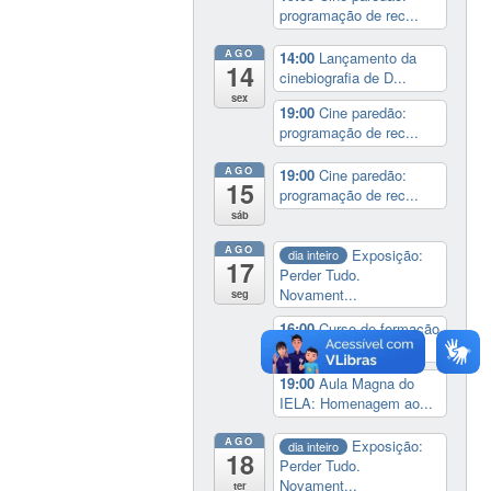
programação de rec...
AGO
14:00
Lançamento da
14
cinebiografia de D...
sex
19:00
Cine paredão:
programação de rec...
AGO
19:00
Cine paredão:
15
programação de rec...
sáb
AGO
Exposição:
dia inteiro
17
Perder Tudo.
Novament...
seg
16:00
Curso de formação
em Jornalismo ...
19:00
Aula Magna do
IELA: Homenagem ao...
AGO
Exposição:
dia inteiro
18
Perder Tudo.
Novament...
ter