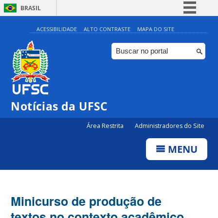
BRASIL
Simplifique!
ACESSIBILIDADE
ALTO CONTRASTE
MAPA DO SITE
Comunica BR
Participe
Acesso à informação
Legislação
Notícias da UFSC
Canais
Área Restrita
Administradores do Site
MENU
Minicurso de produção de
textos no contexto acadêmico