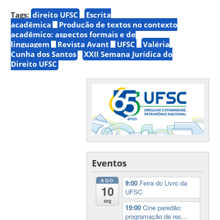
Tags:
direito UFSC
Escrita
acadêmica
Produção de textos no contexto
acadêmico: aspectos formais e de
linguagem
Revista Avant
UFSC
Valéria
Cunha dos Santos
XXII Semana Jurídica do
Direito UFSC
Eventos
AGO
9:00
Feira do Livro da
10
UFSC
seg
19:00
Cine paredão:
programação de rec...