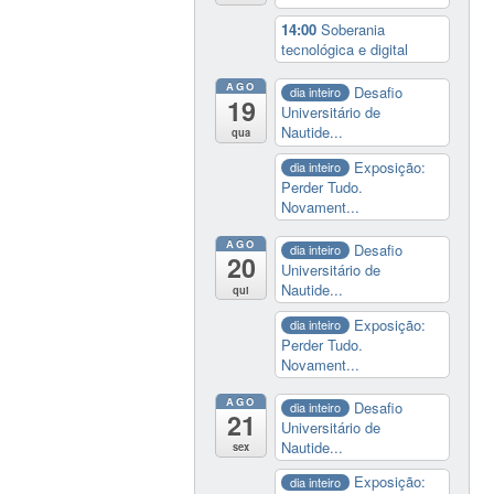
14:00
Soberania
tecnológica e digital
AGO
Desafio
dia inteiro
19
Universitário de
Nautide...
qua
Exposição:
dia inteiro
Perder Tudo.
Novament...
AGO
Desafio
dia inteiro
20
Universitário de
Nautide...
qui
Exposição:
dia inteiro
Perder Tudo.
Novament...
AGO
Desafio
dia inteiro
21
Universitário de
Nautide...
sex
Exposição:
dia inteiro