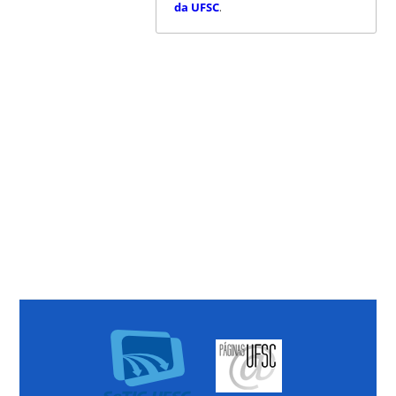
da UFSC
.