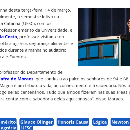
nhã desta terça-feira, 14 de março,
cialmente, o semestre letivo na
a Catarina (UFSC), com os
rofessor emérito da Universidade, e
da Costa
, professor visitante do
lítica agrária, segurança alimentar e
idos durante a manhã no auditório
ra e Eventos.
o professor do Departamento de
afra de Moraes
, que conduziu ao palco os senhores de 94 e 88
 Magna é um tributo à vida, ao conhecimento e à sabedoria. Nós 
 logo serão centenários. Tudo que ambos fizeram nas suas áreas
ra contar com a sabedoria deles aqui conosco”, disse Moraes.
emérito
Glauco Olinger
Honoris Causa
Lógica
Newton 
 agrária
UFSC