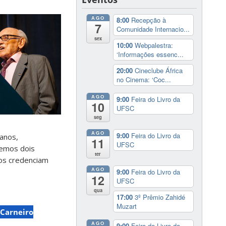
AGO
8:00
Recepção à
7
Comunidade Internacio...
sex
10:00
Webpalestra:
‘Informações essenc...
20:00
Cineclube África
no Cinema: ‘Coc...
AGO
9:00
Feira do Livro da
10
UFSC
seg
AGO
9:00
Feira do Livro da
 anos,
11
UFSC
temos dois
ter
 os credenciam
AGO
9:00
Feira do Livro da
12
UFSC
qua
17:00
3º Prêmio Zahidé
Muzart
Carneiro
AGO
9:00
Feira do Livro da