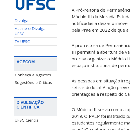
A Pr
ó
-reitoria de Perman
ê
nc
M
ó
dulo III da Moradia Estuda
Divulga
notificadas a deixar o imóvel
Assine o Divulga
pela Prae em 2022 de que a u
UFSC
TV UFSC
A pr
ó
-reitora de Perman
ê
nci
III permitir
á
a abertura de v
precisa organizar o M
ó
dulo I
AGECOM
espa
ç
o institucional de perm
Conheça a Agecom
As pessoas em situação irre
Sugestões e Críticas
retirar do local. A ação prev
ê
orientações a respeito do Ca
DIVULGAÇÃO
CIENTÍFICA
O M
ó
dulo III serviu como a
2019. O PAEP foi institu
í
do p
UFSC Ciência
estudantes regularmente mat
evasão”, conforme estabelec