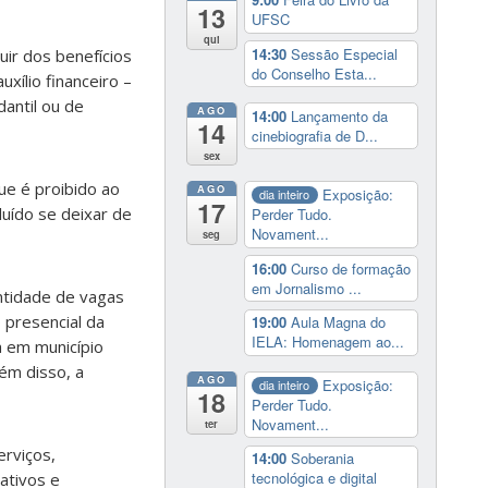
13
UFSC
qui
14:30
Sessão Especial
uir dos benef
í
cios
do Conselho Esta...
aux
í
lio financeiro –
antil ou de
AGO
14:00
Lançamento da
14
cinebiografia de D...
sex
que
é
proibido ao
AGO
Exposição:
dia inteiro
17
lu
í
do se deixar de
Perder Tudo.
Novament...
seg
16:00
Curso de formação
em Jornalismo ...
antidade de vagas
 presencial da
19:00
Aula Magna do
IELA: Homenagem ao...
da em munic
í
pio
é
m disso, a
AGO
Exposição:
dia inteiro
18
Perder Tudo.
Novament...
ter
ervi
ç
os,
14:00
Soberania
tecnológica e digital
ativos e