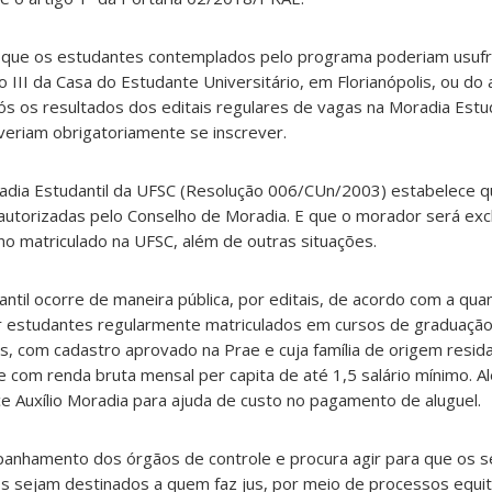
 que os estudantes contemplados pelo programa poderiam usufr
o III da Casa do Estudante Universit
á
rio, em Florian
ó
polis, ou do
ó
s os resultados dos editais regulares de vagas na Moradia Estud
everiam obrigatoriamente se inscrever.
adia Estudantil da UFSC (Resolução 006/CUn/2003) estabelece 
autorizadas pelo Conselho de Moradia. E que o morador ser
á
exc
no matriculado na UFSC, al
é
m de outras situações.
ntil ocorre de maneira p
ú
blica, por editais, de acordo com a qu
ar estudantes regularmente matriculados em cursos de graduação
is, com cadastro aprovado na Prae e cuja fam
í
lia de origem resi
 e com renda bruta mensal
per capita
de at
é
1,5 salá
rio m
í
nimo. Al
ce Aux
í
lio Moradia para ajuda de custo no pagamento de aluguel.
mpanhamento dos
ó
rg
ãos de controle e procura agir para que os s
os sejam destinados a quem faz jus, por meio de processos equit