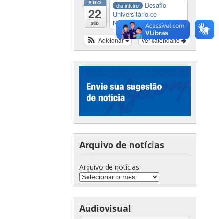
AGO
Desafio
dia inteiro
22
Universitário de
Nautide...
sáb
Adicionar
Ver calendário
Arquivo de notícias
Arquivo de notícias
Audiovisual