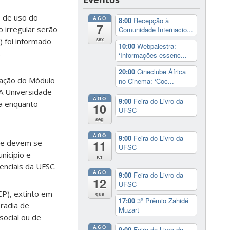
 de uso do
AGO
8:00
Recepção à
7
 irregular serão
Comunidade Internacio...
sex
) foi informado
10:00
Webpalestra:
.
‘Informações essenc...
20:00
Cineclube África
zação do M
ó
dulo
no Cinema: ‘Coc...
“A Universidade
AGO
9:00
Feira do Livro da
ia enquanto
10
UFSC
seg
AGO
9:00
Feira do Livro da
que devem se
11
UFSC
unic
í
pio e
ter
enciais da UFSC.
AGO
9:00
Feira do Livro da
12
UFSC
EP), extinto em
qua
17:00
3º Prêmio Zahidé
radia de
Muzart
ocial ou de
AGO
9:00
Feira do Livro da