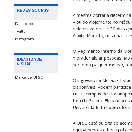
REDES SOCIAIS
A mesma portaria determina
–
ou do alojamento no M
ó
dul
Facebook
pelo prazo de at
é
30 dias ap
Twitter
Aux
í
lio Moradia, nos quais d
Instagram
O Regimento Interno da Mor
morador alojar pessoas não 
IDENTIDADE
ser, por qualquer motivo, alu
VISUAL
Marca da UFSC
O ingresso na Moradia Estuda
dispon
í
veis. Podem particip
UFSC, campus de Florian
ó
pol
fora da Grande Florian
ó
polis
Universidade tamb
é
m ofere
A UFSC est
á
sujeita ao aco
equipamentos e bens p
ú
blic