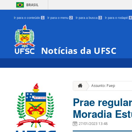
BRASIL
Ir para o conteúdo
1
Ir para o menu
2
Ir para a busca
3
Ir para o rodapé
4
Notícias da UFSC
Assunto: Paep
Prae regular
Moradia Est
27/01/2023 13:48