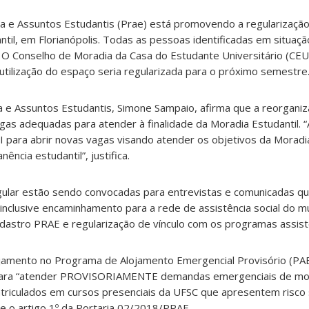
ia e Assuntos Estudantis (Prae) est
á
promovendo a regularização
ntil, em Florian
ó
polis.
Todas as pessoas identificadas em situação
.
O Conselho de Moradia da Casa do Estudante Universit
á
rio (CEU
tilização do espaço seria regularizada para o próximo semestre
a e Assuntos Estudantis, Simone Sampaio, afirma que a reorgani
agas adequadas para atender
à
finalidade da Moradia Estudantil. 
II para abrir novas vagas visando atender os objetivos da Morad
an
ê
ncia estudantil”, justifica.
gular estão sendo convocadas para entrevistas e comunicadas 
inclusive encaminhamento para a rede de assist
ê
ncia social do m
dastro PRAE e regularização de vínculo com os programas assist
lojamento no Programa de Alojamento Emergencial Provis
ó
rio (PA
ara “atender PROVISORIAMENTE demandas emergenciais de mo
riculados em cursos presenciais da UFSC que apresentem risco s
e o artigo 1
º
da Portaria 02/2018/PRAE.