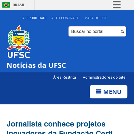
BRASIL
Simplifique!
ACESSIBILIDADE
ALTO CONTRASTE
MAPA DO SITE
Comunica BR
Participe
Acesso à informação
Legislação
Notícias da UFSC
Canais
Área Restrita
Administradores do Site
MENU
Jornalista conhece projetos
inovadores da Fundação Certi