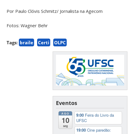
Por Paulo Clóvis Schmitz/ Jornalista na Agecom
Fotos: Wagner Behr
Tags:
braile
Certi
OLPC
Eventos
AGO
9:00
Feira do Livro da
10
UFSC
seg
19:00
Cine paredão: