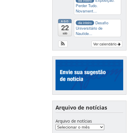
Exposição:
dia inteiro
Perder Tudo.
Novament...
AGO
Desafio
dia inteiro
22
Universitário de
Nautide...
sáb
Ver calendário
Arquivo de notícias
Arquivo de notícias