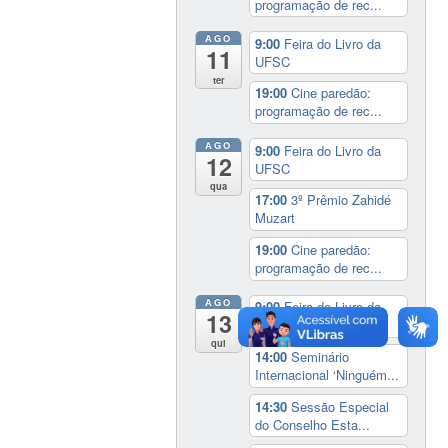
programação de rec...
AGO
9:00
Feira do Livro da
11
UFSC
ter
19:00
Cine paredão:
programação de rec...
AGO
9:00
Feira do Livro da
12
UFSC
qua
17:00
3º Prêmio Zahidé
Muzart
19:00
Cine paredão:
programação de rec...
AGO
9:00
Feira do Livro da
13
UFSC
qui
14:00
Seminário
Internacional ‘Ninguém...
14:30
Sessão Especial
do Conselho Esta...