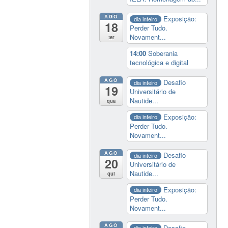
AGO
Exposição:
dia inteiro
18
Perder Tudo.
Novament...
ter
14:00
Soberania
tecnológica e digital
AGO
Desafio
dia inteiro
19
Universitário de
Nautide...
qua
Exposição:
dia inteiro
Perder Tudo.
Novament...
AGO
Desafio
dia inteiro
20
Universitário de
Nautide...
qui
Exposição:
dia inteiro
Perder Tudo.
Novament...
AGO
Desafio
dia inteiro