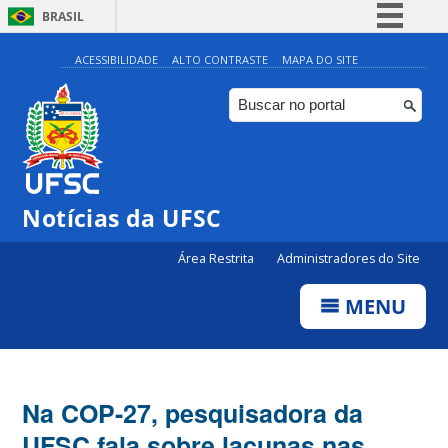
BRASIL
Simplifique!
ACESSIBILIDADE
ALTO CONTRASTE
MAPA DO SITE
Comunica BR
Participe
Acesso à informação
Legislação
Notícias da UFSC
Canais
Área Restrita
Administradores do Site
MENU
Na COP-27, pesquisadora da
UFSC fala sobre lacunas nas