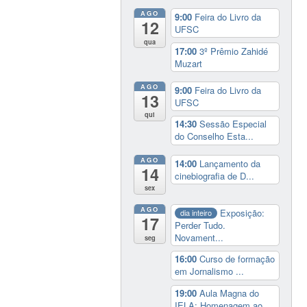
AGO
9:00
Feira do Livro da
12
UFSC
qua
17:00
3º Prêmio Zahidé
Muzart
AGO
9:00
Feira do Livro da
13
UFSC
qui
14:30
Sessão Especial
do Conselho Esta...
AGO
14:00
Lançamento da
14
cinebiografia de D...
sex
AGO
Exposição:
dia inteiro
17
Perder Tudo.
Novament...
seg
16:00
Curso de formação
em Jornalismo ...
19:00
Aula Magna do
IELA: Homenagem ao...