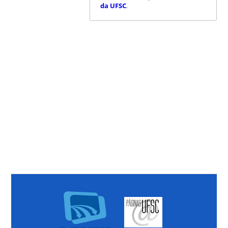
da UFSC
.