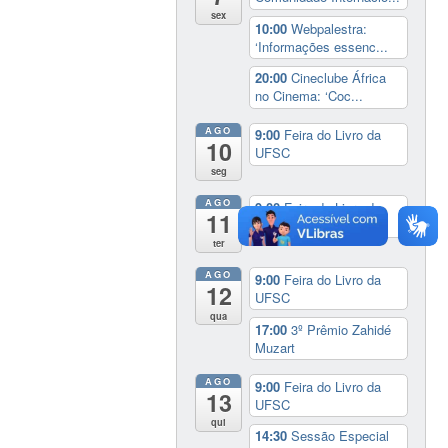
sex
10:00
Webpalestra:
‘Informações essenc...
20:00
Cineclube África
no Cinema: ‘Coc...
AGO
9:00
Feira do Livro da
10
UFSC
seg
AGO
9:00
Feira do Livro da
11
UFSC
ter
AGO
9:00
Feira do Livro da
12
UFSC
qua
17:00
3º Prêmio Zahidé
Muzart
AGO
9:00
Feira do Livro da
13
UFSC
qui
14:30
Sessão Especial