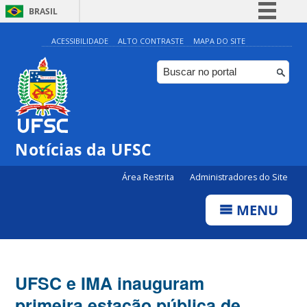
BRASIL
Simplifique!
ACESSIBILIDADE
ALTO CONTRASTE
MAPA DO SITE
Comunica BR
Participe
Acesso à informação
Legislação
Notícias da UFSC
Canais
Área Restrita
Administradores do Site
MENU
UFSC e IMA inauguram
primeira estação pública de