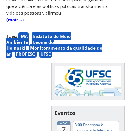
que a ciência e as políticas públicas transformem a
vida das pessoas”, afirmou.
(mais…)
Tags:
IMA
Instituto do Meio
Ambiente
Leonardo
Hoinaski
Monitoramento da qualidade do
ar
PROPESQ
UFSC
Eventos
AGO
8:00
Recepção à
7
Comunidade Internacio...