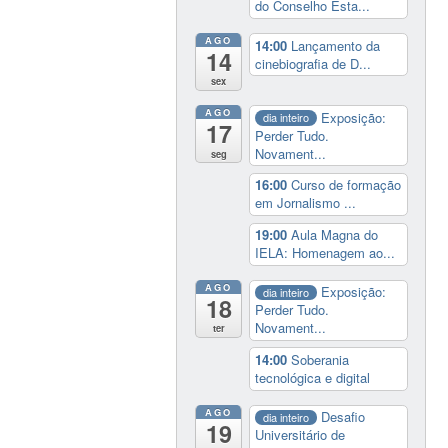
do Conselho Esta...
AGO
14:00
Lançamento da
14
cinebiografia de D...
sex
AGO
Exposição:
dia inteiro
17
Perder Tudo.
Novament...
seg
16:00
Curso de formação
em Jornalismo ...
19:00
Aula Magna do
IELA: Homenagem ao...
AGO
Exposição:
dia inteiro
18
Perder Tudo.
Novament...
ter
14:00
Soberania
tecnológica e digital
AGO
Desafio
dia inteiro
19
Universitário de