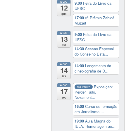
AGO
9:00
Feira do Livro da
12
UFSC
qua
17:00
3º Prêmio Zahidé
Muzart
AGO
9:00
Feira do Livro da
13
UFSC
qui
14:30
Sessão Especial
do Conselho Esta...
AGO
14:00
Lançamento da
14
cinebiografia de D...
sex
AGO
Exposição:
dia inteiro
17
Perder Tudo.
Novament...
seg
16:00
Curso de formação
em Jornalismo ...
19:00
Aula Magna do
IELA: Homenagem ao...