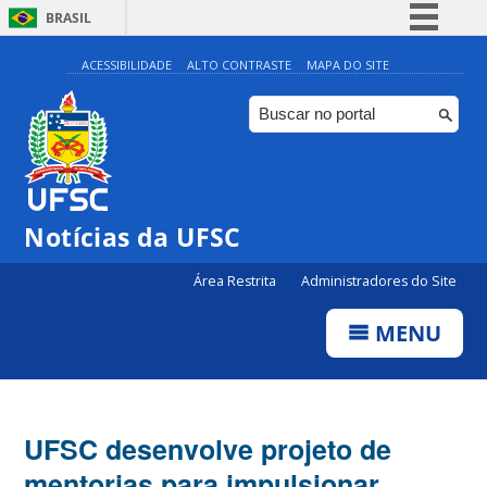
BRASIL
Simplifique!
ACESSIBILIDADE
ALTO CONTRASTE
MAPA DO SITE
Comunica BR
Participe
Acesso à informação
Legislação
Notícias da UFSC
Canais
Área Restrita
Administradores do Site
MENU
UFSC desenvolve projeto de
mentorias para impulsionar