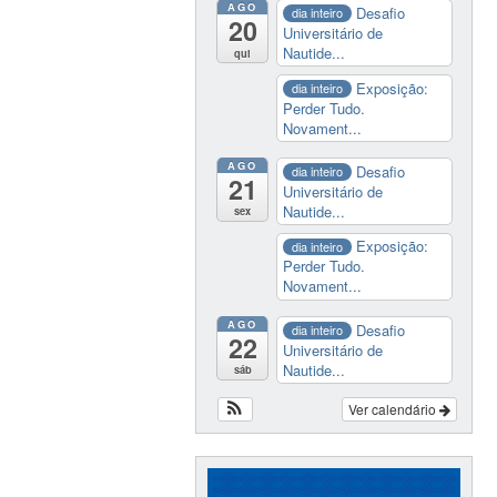
AGO
Desafio
dia inteiro
20
Universitário de
Nautide...
qui
Exposição:
dia inteiro
Perder Tudo.
Novament...
AGO
Desafio
dia inteiro
21
Universitário de
Nautide...
sex
Exposição:
dia inteiro
Perder Tudo.
Novament...
AGO
Desafio
dia inteiro
22
Universitário de
Nautide...
sáb
Ver calendário