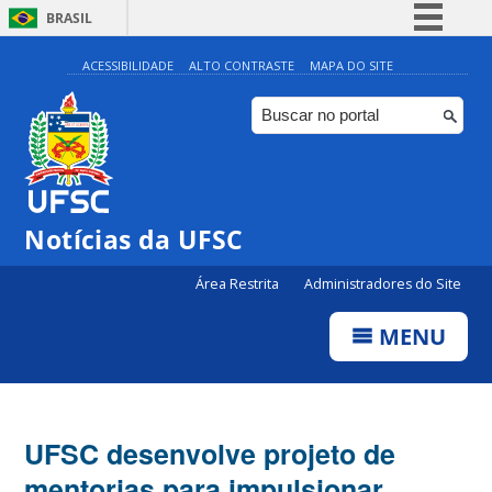
BRASIL
Simplifique!
ACESSIBILIDADE
ALTO CONTRASTE
MAPA DO SITE
Comunica BR
Participe
Acesso à informação
Legislação
Notícias da UFSC
Canais
Área Restrita
Administradores do Site
MENU
UFSC desenvolve projeto de
mentorias para impulsionar