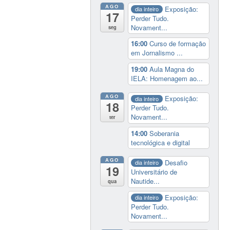
AGO
Exposição:
dia inteiro
17
Perder Tudo.
Novament...
seg
16:00
Curso de formação
em Jornalismo ...
19:00
Aula Magna do
IELA: Homenagem ao...
AGO
Exposição:
dia inteiro
18
Perder Tudo.
Novament...
ter
14:00
Soberania
tecnológica e digital
AGO
Desafio
dia inteiro
19
Universitário de
Nautide...
qua
Exposição:
dia inteiro
Perder Tudo.
Novament...