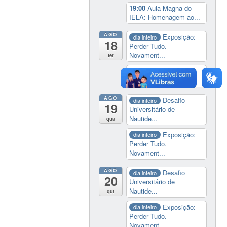
19:00
Aula Magna do
IELA: Homenagem ao...
AGO
Exposição:
dia inteiro
18
Perder Tudo.
Novament...
ter
14:00
Soberania
tecnológica e digital
AGO
Desafio
dia inteiro
19
Universitário de
Nautide...
qua
Exposição:
dia inteiro
Perder Tudo.
Novament...
AGO
Desafio
dia inteiro
20
Universitário de
Nautide...
qui
Exposição:
dia inteiro
Perder Tudo.
Novament...