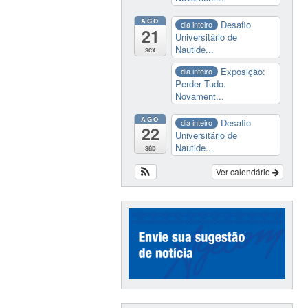
AGO
Desafio
dia inteiro
21
Universitário de
Nautide...
sex
Exposição:
dia inteiro
Perder Tudo.
Novament...
AGO
Desafio
dia inteiro
22
Universitário de
Nautide...
sáb
Ver calendário