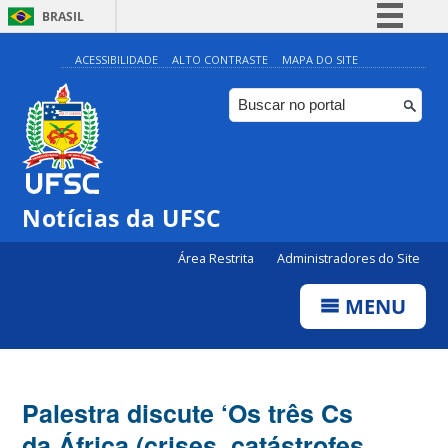
BRASIL
Simplifique!
ACESSIBILIDADE
ALTO CONTRASTE
MAPA DO SITE
Comunica BR
Participe
Acesso à informação
Legislação
Notícias da UFSC
Canais
Área Restrita
Administradores do Site
MENU
Palestra discute ‘Os três Cs
da África (crises, catástrofes,