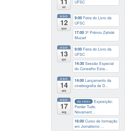
11
UFSC
ter
AGO
9:00
Feira do Livro da
12
UFSC
qua
17:00
3º Prêmio Zahidé
Muzart
AGO
9:00
Feira do Livro da
13
UFSC
qui
14:30
Sessão Especial
do Conselho Esta...
AGO
14:00
Lançamento da
14
cinebiografia de D...
sex
AGO
Exposição:
dia inteiro
17
Perder Tudo.
Novament...
seg
16:00
Curso de formação
em Jornalismo ...