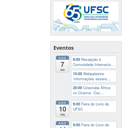
Eventos
AGO
8:00
Recepção à
7
Comunidade Internacio...
sex
10:00
Webpalestra:
‘Informações essenc...
20:00
Cineclube África
no Cinema: ‘Coc...
AGO
9:00
Feira do Livro da
10
UFSC
seg
AGO
9:00
Feira do Livro da