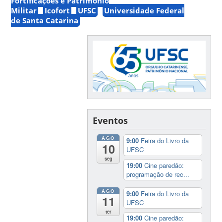
Fortificações e Patrimônio
Militar
Icofort
UFSC
Universidade Federal
de Santa Catarina
Eventos
AGO
9:00
Feira do Livro da
10
UFSC
seg
19:00
Cine paredão:
programação de rec...
AGO
9:00
Feira do Livro da
11
UFSC
ter
19:00
Cine paredão: