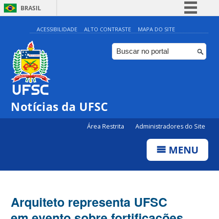
BRASIL
Simplifique!
ACESSIBILIDADE
ALTO CONTRASTE
MAPA DO SITE
Comunica BR
Participe
Acesso à informação
Legislação
Notícias da UFSC
Canais
Área Restrita
Administradores do Site
MENU
Arquiteto representa UFSC
em evento sobre fortificações