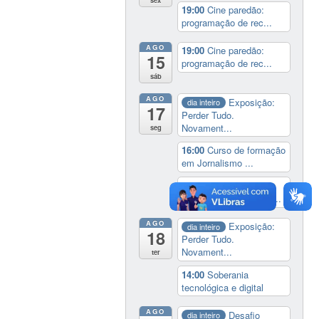
sex
19:00
Cine paredão:
programação de rec...
AGO
19:00
Cine paredão:
15
programação de rec...
sáb
AGO
Exposição:
dia inteiro
17
Perder Tudo.
Novament...
seg
16:00
Curso de formação
em Jornalismo ...
19:00
Aula Magna do
IELA: Homenagem ao...
AGO
Exposição:
dia inteiro
18
Perder Tudo.
Novament...
ter
14:00
Soberania
tecnológica e digital
AGO
Desafio
dia inteiro