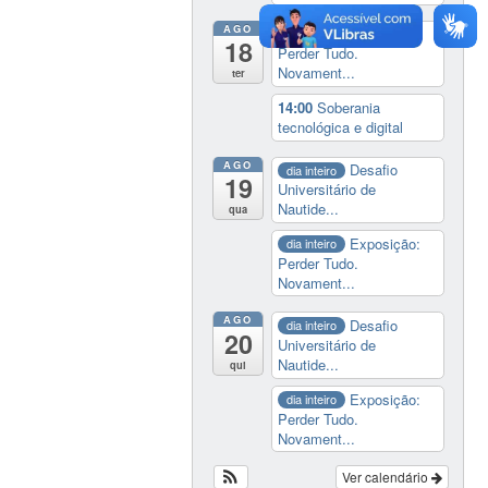
AGO
Exposição:
dia inteiro
18
Perder Tudo.
Novament...
ter
14:00
Soberania
tecnológica e digital
AGO
Desafio
dia inteiro
19
Universitário de
Nautide...
qua
Exposição:
dia inteiro
Perder Tudo.
Novament...
AGO
Desafio
dia inteiro
20
Universitário de
Nautide...
qui
Exposição:
dia inteiro
Perder Tudo.
Novament...
Ver calendário