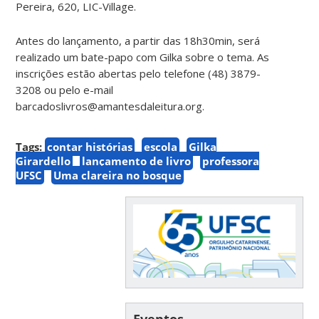
Pereira, 620, LIC-Village.
Antes do lançamento, a partir das 18h30min, será
realizado um bate-papo com Gilka sobre o tema. As
inscrições estão abertas pelo telefone (48) 3879-
3208 ou pelo e-mail
barcadoslivros@amantesdaleitura.org.
Tags:
contar histórias
escola
Gilka
Girardello
lançamento de livro
professora
UFSC
Uma clareira no bosque
Eventos