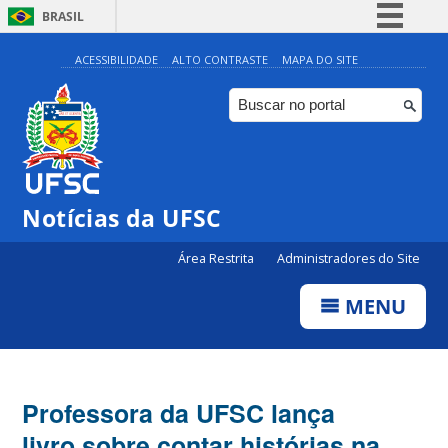
BRASIL
Simplifique!
ACESSIBILIDADE
ALTO CONTRASTE
MAPA DO SITE
Comunica BR
Participe
Acesso à informação
Legislação
Notícias da UFSC
Canais
Área Restrita
Administradores do Site
MENU
Professora da UFSC lança
livro sobre contar histórias na