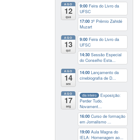
AGO
9:00
Feira do Livro da
12
UFSC
qua
17:00
3º Prêmio Zahidé
Muzart
AGO
9:00
Feira do Livro da
13
UFSC
qui
14:30
Sessão Especial
do Conselho Esta...
AGO
14:00
Lançamento da
14
cinebiografia de D...
sex
AGO
Exposição:
dia inteiro
17
Perder Tudo.
Novament...
seg
16:00
Curso de formação
em Jornalismo ...
19:00
Aula Magna do
IELA: Homenagem ao...