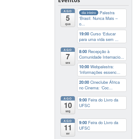
AGO
Palestra
dia inteiro
5
‘Brasil: Nunca Mais –
o...
qua
19:00
Curso ‘Educar
para uma vida sem ...
AGO
8:00
Recepção à
7
Comunidade Internacio...
sex
10:00
Webpalestra:
‘Informações essenc...
20:00
Cineclube África
no Cinema: ‘Coc...
AGO
9:00
Feira do Livro da
10
UFSC
seg
AGO
9:00
Feira do Livro da
11
UFSC
ter