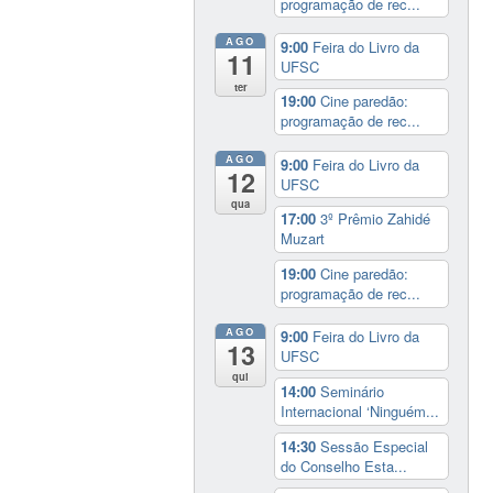
programação de rec...
AGO
9:00
Feira do Livro da
11
UFSC
ter
19:00
Cine paredão:
programação de rec...
AGO
9:00
Feira do Livro da
12
UFSC
qua
17:00
3º Prêmio Zahidé
Muzart
19:00
Cine paredão:
programação de rec...
AGO
9:00
Feira do Livro da
13
UFSC
qui
14:00
Seminário
Internacional ‘Ninguém...
14:30
Sessão Especial
do Conselho Esta...