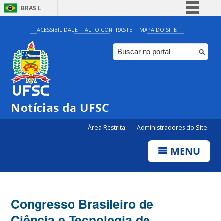
BRASIL
Simplifique!
ACESSIBILIDADE
ALTO CONTRASTE
MAPA DO SITE
Comunica BR
Participe
Acesso à informação
Legislação
Notícias da UFSC
Canais
Área Restrita
Administradores do Site
MENU
Congresso Brasileiro de
Ciência e Tecnologia de