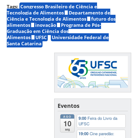
Tags:
Congresso Brasileiro de Ciência e
Tecnologia de Alimentos
Departamento de
Ciência e Tecnologia de Alimentos
futuro dos
alimentos
inovação
Programa de Pós-
Graduação em Ciência dos
Alimentos
UFSC
Universidade Federal de
Santa Catarina
Eventos
AGO
9:00
Feira do Livro da
10
UFSC
seg
19:00
Cine paredão: