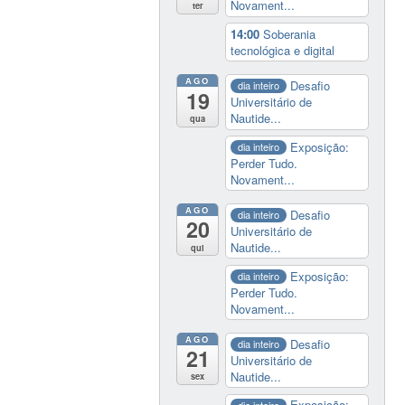
Novament...
ter
14:00
Soberania
tecnológica e digital
AGO
Desafio
dia inteiro
19
Universitário de
Nautide...
qua
Exposição:
dia inteiro
Perder Tudo.
Novament...
AGO
Desafio
dia inteiro
20
Universitário de
Nautide...
qui
Exposição:
dia inteiro
Perder Tudo.
Novament...
AGO
Desafio
dia inteiro
21
Universitário de
Nautide...
sex
Exposição:
dia inteiro