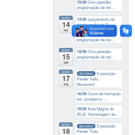
19:00
Cine paredão:
programação de rec...
AGO
14:00
Lançamento da
14
cinebiografia de D...
sex
19:00
Cine paredão:
programação de rec...
AGO
19:00
Cine paredão:
15
programação de rec...
sáb
AGO
Exposição:
dia inteiro
17
Perder Tudo.
Novament...
seg
16:00
Curso de formação
em Jornalismo ...
19:00
Aula Magna do
IELA: Homenagem ao...
AGO
Exposição:
dia inteiro
18
Perder Tudo.