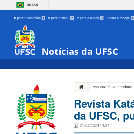
BRASIL
Ir para o conteúdo
1
Ir para o menu
2
Ir para a busca
3
Ir para o rodapé
4
Notícias da UFSC
Assunto: fluxo contínuo
Revista Katá
da UFSC, pu
21/02/2024 14:34