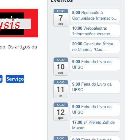
AGO
8:00
Recepção à
7
Comunidade Internacio...
sex
10:00
Webpalestra:
‘Informações essenc...
20:00
Cineclube África
do. Os artigos da
no Cinema: ‘Coc...
AGO
9:00
Feira do Livro da
10
UFSC
seg
s
Serviço
AGO
9:00
Feira do Livro da
11
UFSC
ter
AGO
9:00
Feira do Livro da
12
UFSC
qua
17:00
3º Prêmio Zahidé
Muzart
AGO
9:00
Feira do Livro da