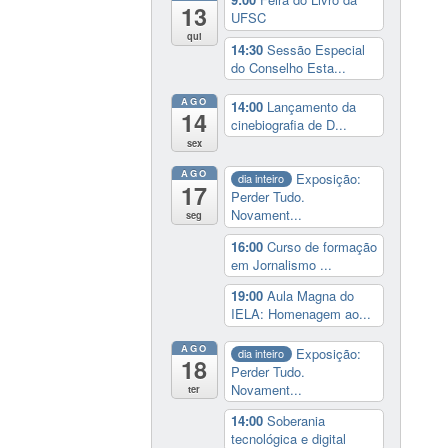
13
UFSC
qui
14:30
Sessão Especial
do Conselho Esta...
AGO
14:00
Lançamento da
14
cinebiografia de D...
sex
AGO
Exposição:
dia inteiro
17
Perder Tudo.
Novament...
seg
16:00
Curso de formação
em Jornalismo ...
19:00
Aula Magna do
IELA: Homenagem ao...
AGO
Exposição:
dia inteiro
18
Perder Tudo.
Novament...
ter
14:00
Soberania
tecnológica e digital