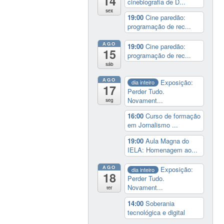
14
cinebiografia de D...
sex
19:00
Cine paredão:
programação de rec...
AGO
19:00
Cine paredão:
15
programação de rec...
sáb
AGO
Exposição:
dia inteiro
17
Perder Tudo.
Novament...
seg
16:00
Curso de formação
em Jornalismo ...
19:00
Aula Magna do
IELA: Homenagem ao...
AGO
Exposição:
dia inteiro
18
Perder Tudo.
Novament...
ter
14:00
Soberania
tecnológica e digital