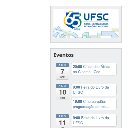
Eventos
AGO
20:00
Cineclube África
7
no Cinema: ‘Coc...
sex
AGO
9:00
Feira do Livro da
10
UFSC
seg
19:00
Cine paredão:
programação de rec...
AGO
9:00
Feira do Livro da
11
UFSC
ter