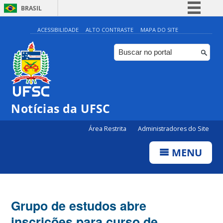
BRASIL
Simplifique!
ACESSIBILIDADE
ALTO CONTRASTE
MAPA DO SITE
Comunica BR
Participe
Acesso à informação
Legislação
Notícias da UFSC
Canais
Área Restrita
Administradores do Site
MENU
Grupo de estudos abre
inscrições para curso de