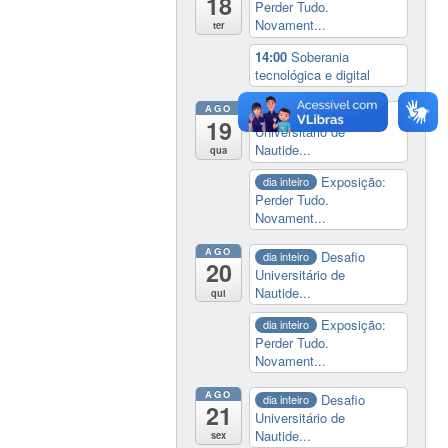
18
Perder Tudo.
Novament...
ter
14:00
Soberania
tecnológica e digital
AGO
Desafio
dia inteiro
19
Universitário de
Nautide...
qua
Exposição:
dia inteiro
Perder Tudo.
Novament...
AGO
Desafio
dia inteiro
20
Universitário de
Nautide...
qui
Exposição:
dia inteiro
Perder Tudo.
Novament...
AGO
Desafio
dia inteiro
21
Universitário de
Nautide...
sex