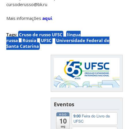
cursoderusso@bk.ru
Mais informações
aqui
.
Tags:
Cruso de russo UFSC
língua
russa
Rússia
UFSC
Universidade Federal de
Santa Catarina
Eventos
AGO
9:00
Feira do Livro da
10
UFSC
seg