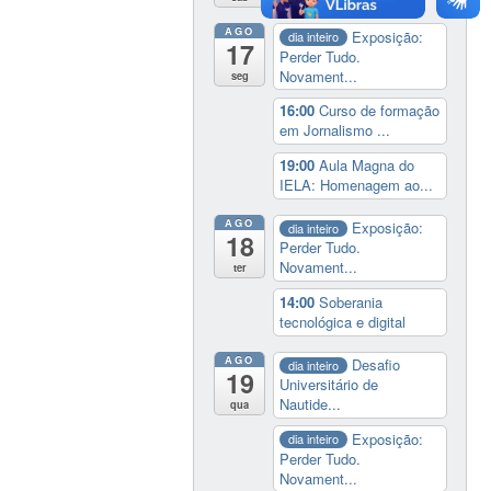
AGO
Exposição:
dia inteiro
17
Perder Tudo.
Novament...
seg
16:00
Curso de formação
em Jornalismo ...
19:00
Aula Magna do
IELA: Homenagem ao...
AGO
Exposição:
dia inteiro
18
Perder Tudo.
Novament...
ter
14:00
Soberania
tecnológica e digital
AGO
Desafio
dia inteiro
19
Universitário de
Nautide...
qua
Exposição:
dia inteiro
Perder Tudo.
Novament...