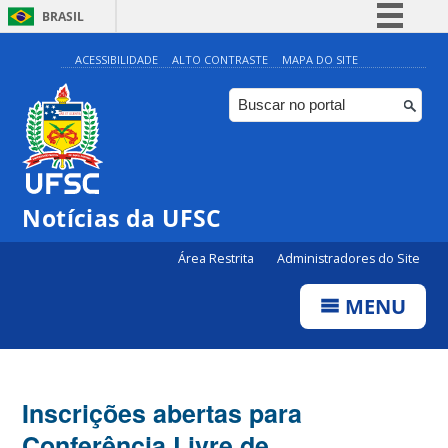
BRASIL
Simplifique!
ACESSIBILIDADE
ALTO CONTRASTE
MAPA DO SITE
Comunica BR
Participe
Acesso à informação
Legislação
Notícias da UFSC
Canais
Área Restrita
Administradores do Site
MENU
Inscrições abertas para
Conferência Livre de