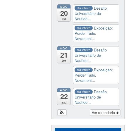
AGO
Desafio
dia inteiro
20
Universitário de
Nautide...
qui
Exposição:
dia inteiro
Perder Tudo.
Novament...
AGO
Desafio
dia inteiro
21
Universitário de
Nautide...
sex
Exposição:
dia inteiro
Perder Tudo.
Novament...
AGO
Desafio
dia inteiro
22
Universitário de
Nautide...
sáb
Ver calendário