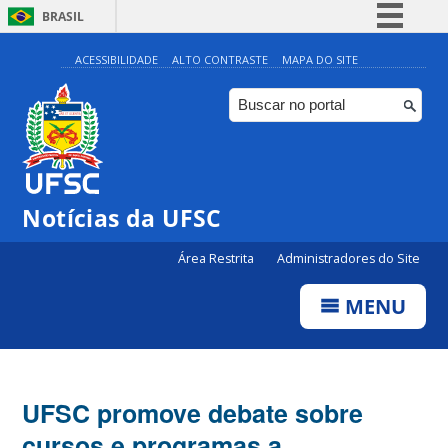
BRASIL
Simplifique!
ACESSIBILIDADE
ALTO CONTRASTE
MAPA DO SITE
Comunica BR
Participe
Acesso à informação
Legislação
Notícias da UFSC
Canais
Área Restrita
Administradores do Site
MENU
UFSC promove debate sobre
cursos e programas a