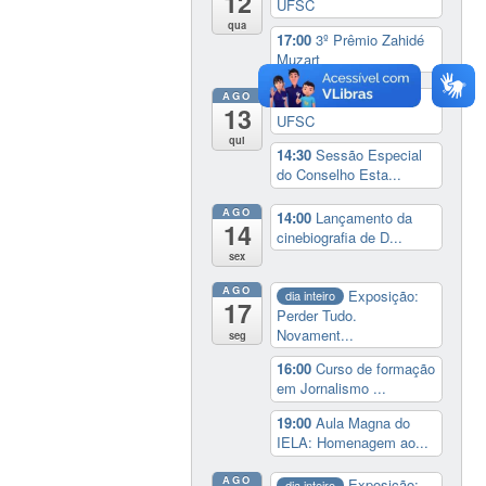
12
UFSC
qua
17:00
3º Prêmio Zahidé
Muzart
AGO
9:00
Feira do Livro da
13
UFSC
qui
14:30
Sessão Especial
do Conselho Esta...
AGO
14:00
Lançamento da
14
cinebiografia de D...
sex
AGO
Exposição:
dia inteiro
17
Perder Tudo.
Novament...
seg
16:00
Curso de formação
em Jornalismo ...
19:00
Aula Magna do
IELA: Homenagem ao...
AGO
Exposição:
dia inteiro