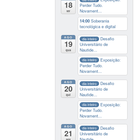
18
Perder Tudo.
Novament...
ter
14:00
Soberania
tecnológica e digital
AGO
Desafio
dia inteiro
19
Universitário de
Nautide...
qua
Exposição:
dia inteiro
Perder Tudo.
Novament...
AGO
Desafio
dia inteiro
20
Universitário de
Nautide...
qui
Exposição:
dia inteiro
Perder Tudo.
Novament...
AGO
Desafio
dia inteiro
21
Universitário de
Nautide...
sex