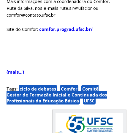
Mais informações com a coordenadora do Comfor,
Rute da Silva, nos e-mails rute.s.r@ufsc.br ou
comfor@contato.ufsc.br
Site do Comfor:
comfor.prograd.ufsc.br/
(mais…)
Tags:
ciclo de debates
Comfor
Comitê
Gestor de Formação Inicial e Continuada dos
Profissionais da Educação Básica
UFSC