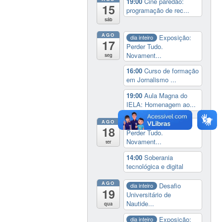
19:00
Cine paredão:
15
programação de rec...
sáb
AGO
Exposição:
dia inteiro
17
Perder Tudo.
Novament...
seg
16:00
Curso de formação
em Jornalismo ...
19:00
Aula Magna do
IELA: Homenagem ao...
AGO
Exposição:
dia inteiro
18
Perder Tudo.
Novament...
ter
14:00
Soberania
tecnológica e digital
AGO
Desafio
dia inteiro
19
Universitário de
Nautide...
qua
Exposição:
dia inteiro