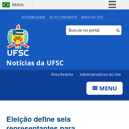
BRASIL
Simplifique!
ACESSIBILIDADE
ALTO CONTRASTE
MAPA DO SITE
Comunica BR
Participe
Acesso à informação
Legislação
Notícias da UFSC
Canais
Área Restrita
Administradores do Site
MENU
Eleição define seis
representantes para