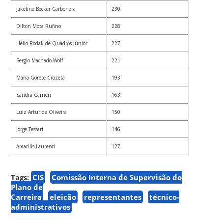
Jakeline Becker Carbonera
230
Dilton Mota Rufino
228
Helio Rodak de Quadros Júnior
227
Sergio Machado Wolf
221
Maria Gorete Crozeta
193
Sandra Carrieri
163
Luiz Artur de Oliveira
150
Jorge Tessari
146
Amarilis Laurenti
127
Tags:
CIS
Comissão Interna de Supervisão do
Plano de
Carreira
eleição
representantes
técnico-
administrativos