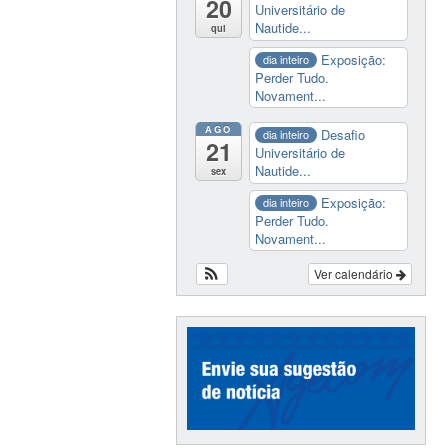
20
Universitário de
Nautide...
qui
Exposição:
dia inteiro
Perder Tudo.
Novament...
AGO
Desafio
dia inteiro
21
Universitário de
Nautide...
sex
Exposição:
dia inteiro
Perder Tudo.
Novament...
Ver calendário