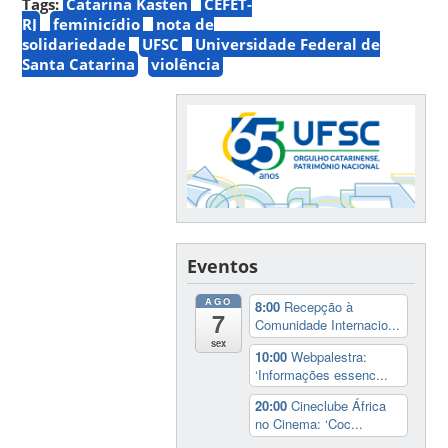
Tags:
Catarina Kasten
CEFET-
RJ
feminicídio
nota de
solidariedade
UFSC
Universidade Federal de
Santa Catarina
violência
Eventos
AGO
8:00
Recepção à
7
Comunidade Internacio...
sex
10:00
Webpalestra:
‘Informações essenc...
20:00
Cineclube África
no Cinema: ‘Coc...