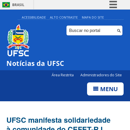
BRASIL
Simplifique!
ACESSIBILIDADE
ALTO CONTRASTE
MAPA DO SITE
Comunica BR
Participe
Acesso à informação
Legislação
Notícias da UFSC
Canais
Área Restrita
Administradores do Site
MENU
UFSC manifesta solidariedade
à comunidade do CEFET-RJ