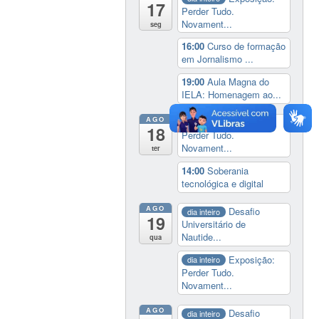
17
Perder Tudo.
Novament...
seg
16:00
Curso de formação
em Jornalismo ...
19:00
Aula Magna do
IELA: Homenagem ao...
AGO
Exposição:
dia inteiro
18
Perder Tudo.
Novament...
ter
14:00
Soberania
tecnológica e digital
AGO
Desafio
dia inteiro
19
Universitário de
Nautide...
qua
Exposição:
dia inteiro
Perder Tudo.
Novament...
AGO
Desafio
dia inteiro