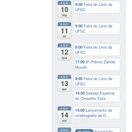
AGO
9:00
Feira do Livro da
10
UFSC
seg
AGO
9:00
Feira do Livro da
11
UFSC
ter
AGO
9:00
Feira do Livro da
12
UFSC
qua
17:00
3º Prêmio Zahidé
Muzart
AGO
9:00
Feira do Livro da
13
UFSC
qui
14:30
Sessão Especial
do Conselho Esta...
AGO
14:00
Lançamento da
14
cinebiografia de D...
sex
AGO
Exposição:
dia inteiro