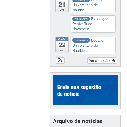
21
Universitário de
Nautide...
sex
Exposição:
dia inteiro
Perder Tudo.
Novament...
AGO
Desafio
dia inteiro
22
Universitário de
Nautide...
sáb
Ver calendário
Arquivo de notícias