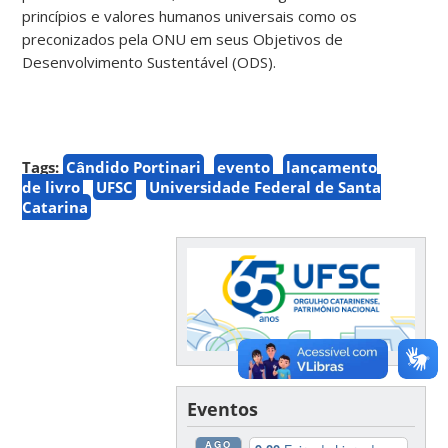
princípios e valores humanos universais como os
preconizados pela ONU em seus Objetivos de
Desenvolvimento Sustentável (ODS).
Tags:
Cândido Portinari
evento
lançamento
de livro
UFSC
Universidade Federal de Santa
Catarina
Eventos
AGO