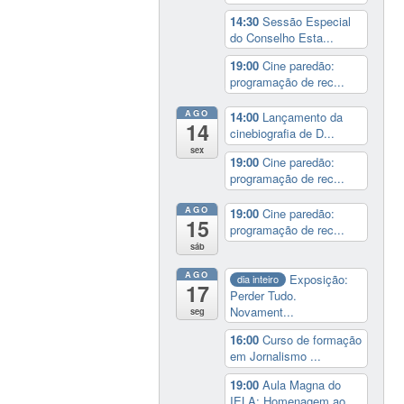
14:30
Sessão Especial
do Conselho Esta...
19:00
Cine paredão:
programação de rec...
AGO
14:00
Lançamento da
14
cinebiografia de D...
sex
19:00
Cine paredão:
programação de rec...
AGO
19:00
Cine paredão:
15
programação de rec...
sáb
AGO
Exposição:
dia inteiro
17
Perder Tudo.
Novament...
seg
16:00
Curso de formação
em Jornalismo ...
19:00
Aula Magna do
IELA: Homenagem ao...