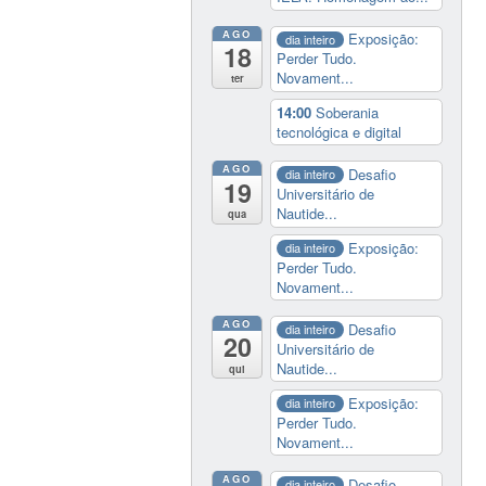
AGO
Exposição:
dia inteiro
18
Perder Tudo.
Novament...
ter
14:00
Soberania
tecnológica e digital
AGO
Desafio
dia inteiro
19
Universitário de
Nautide...
qua
Exposição:
dia inteiro
Perder Tudo.
Novament...
AGO
Desafio
dia inteiro
20
Universitário de
Nautide...
qui
Exposição:
dia inteiro
Perder Tudo.
Novament...
AGO
Desafio
dia inteiro