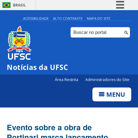
BRASIL
Simplifique!
ACESSIBILIDADE
ALTO CONTRASTE
MAPA DO SITE
Comunica BR
Participe
Acesso à informação
Legislação
Notícias da UFSC
Canais
Área Restrita
Administradores do Site
MENU
Evento sobre a obra de
Portinari marca lançamento