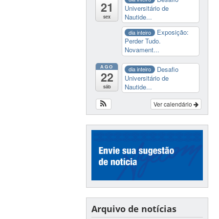
21
Universitário de
Nautide...
sex
Exposição:
dia inteiro
Perder Tudo.
Novament...
AGO
Desafio
dia inteiro
22
Universitário de
Nautide...
sáb
Ver calendário
Arquivo de notícias