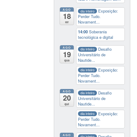
AGO
Exposição:
dia inteiro
18
Perder Tudo.
Novament...
ter
14:00
Soberania
tecnológica e digital
AGO
Desafio
dia inteiro
19
Universitário de
Nautide...
qua
Exposição:
dia inteiro
Perder Tudo.
Novament...
AGO
Desafio
dia inteiro
20
Universitário de
Nautide...
qui
Exposição:
dia inteiro
Perder Tudo.
Novament...
AGO
Desafio
dia inteiro