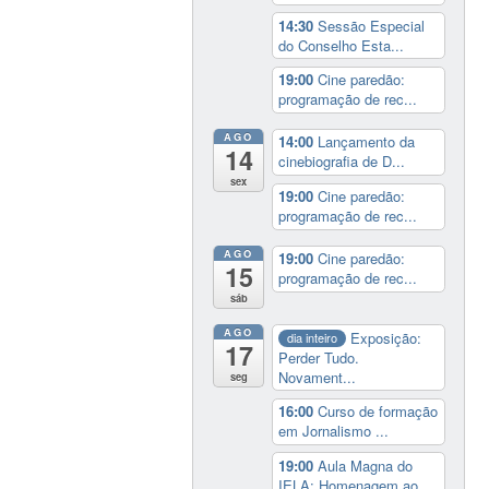
14:30
Sessão Especial
do Conselho Esta...
19:00
Cine paredão:
programação de rec...
AGO
14:00
Lançamento da
14
cinebiografia de D...
sex
19:00
Cine paredão:
programação de rec...
AGO
19:00
Cine paredão:
15
programação de rec...
sáb
AGO
Exposição:
dia inteiro
17
Perder Tudo.
Novament...
seg
16:00
Curso de formação
em Jornalismo ...
19:00
Aula Magna do
IELA: Homenagem ao...