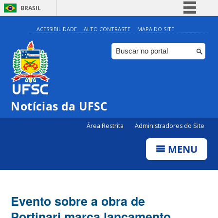
BRASIL
Simplifique!
ACESSIBILIDADE
ALTO CONTRASTE
MAPA DO SITE
Comunica BR
Participe
Acesso à informação
Legislação
Notícias da UFSC
Canais
Área Restrita
Administradores do Site
MENU
Evento sobre a obra de
Portinari marca lançamento