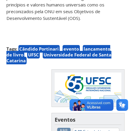
princípios e valores humanos universais como os
preconizados pela ONU em seus Objetivos de
Desenvolvimento Sustentável (ODS).
Tags:
Cândido Portinari
evento
lançamento
de livro
UFSC
Universidade Federal de Santa
Catarina
Eventos
AGO