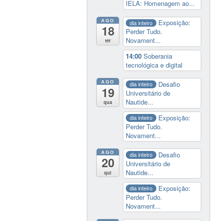
IELA: Homenagem ao...
AGO
Exposição:
dia inteiro
18
Perder Tudo.
Novament...
ter
14:00
Soberania
tecnológica e digital
AGO
Desafio
dia inteiro
19
Universitário de
Nautide...
qua
Exposição:
dia inteiro
Perder Tudo.
Novament...
AGO
Desafio
dia inteiro
20
Universitário de
Nautide...
qui
Exposição:
dia inteiro
Perder Tudo.
Novament...