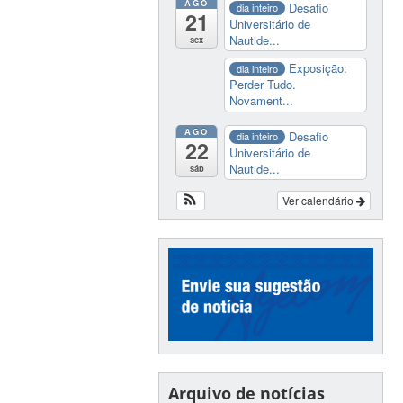
AGO
Desafio
dia inteiro
21
Universitário de
Nautide...
sex
Exposição:
dia inteiro
Perder Tudo.
Novament...
AGO
Desafio
dia inteiro
22
Universitário de
Nautide...
sáb
Ver calendário
Arquivo de notícias