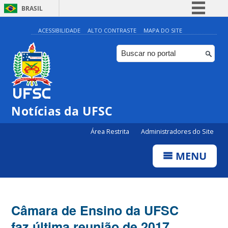
BRASIL
Simplifique!
ACESSIBILIDADE
ALTO CONTRASTE
MAPA DO SITE
Comunica BR
Participe
Acesso à informação
Legislação
Notícias da UFSC
Canais
Área Restrita
Administradores do Site
MENU
Câmara de Ensino da UFSC
faz última reunião de 2017