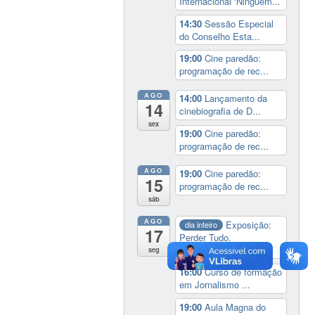
Internacional ‘Ninguém...
14:30
Sessão Especial
do Conselho Esta...
19:00
Cine paredão:
programação de rec...
AGO
14:00
Lançamento da
14
cinebiografia de D...
sex
19:00
Cine paredão:
programação de rec...
AGO
19:00
Cine paredão:
15
programação de rec...
sáb
AGO
Exposição:
dia inteiro
17
Perder Tudo.
Novament...
seg
16:00
Curso de formação
em Jornalismo ...
19:00
Aula Magna do