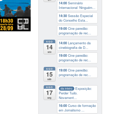
14:00
Seminário
Internacional ‘Ninguém...
14:30
Sessão Especial
do Conselho Esta...
19:00
Cine paredão:
programação de rec...
AGO
14:00
Lançamento da
14
cinebiografia de D...
sex
19:00
Cine paredão:
programação de rec...
AGO
19:00
Cine paredão:
15
programação de rec...
sáb
AGO
Exposição:
dia inteiro
17
Perder Tudo.
Novament...
seg
16:00
Curso de formação
em Jornalismo ...