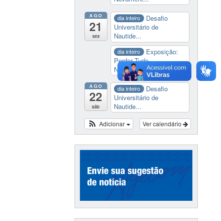
AGO
Desafio
dia inteiro
21
Universitário de
Nautide...
sex
Exposição:
dia inteiro
Perder Tudo.
Novament...
AGO
Desafio
dia inteiro
22
Universitário de
Nautide...
sáb
Adicionar
Ver calendário