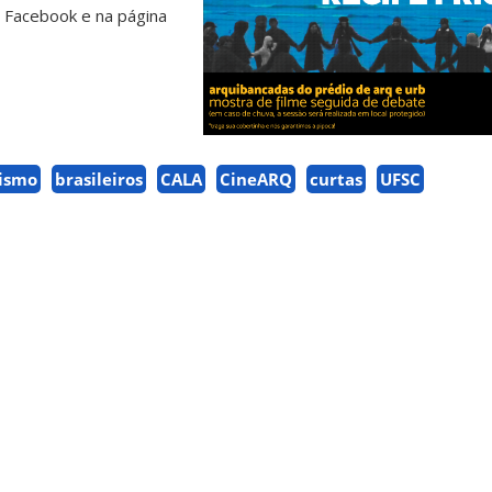
o Facebook e na página
nismo
brasileiros
CALA
CineARQ
curtas
UFSC