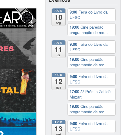
AGO
9:00
Feira do Livro da
10
UFSC
seg
19:00
Cine paredão:
programação de rec...
AGO
9:00
Feira do Livro da
11
UFSC
ter
19:00
Cine paredão:
programação de rec...
AGO
9:00
Feira do Livro da
12
UFSC
qua
17:00
3º Prêmio Zahidé
Muzart
19:00
Cine paredão:
programação de rec...
AGO
9:00
Feira do Livro da
13
UFSC
qui