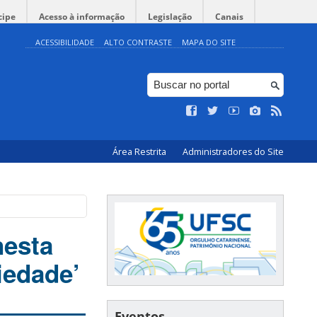
cipe
Acesso à informação
Legislação
Canais
ACESSIBILIDADE
ALTO CONTRASTE
MAPA DO SITE
Área Restrita
Administradores do Site
nesta
iedade’
Eventos