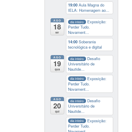
19:00
Aula Magna do
IELA: Homenagem ao...
AGO
Exposição:
dia inteiro
18
Perder Tudo.
Novament...
ter
14:00
Soberania
tecnológica e digital
AGO
Desafio
dia inteiro
19
Universitário de
Nautide...
qua
Exposição:
dia inteiro
Perder Tudo.
Novament...
AGO
Desafio
dia inteiro
20
Universitário de
Nautide...
qui
Exposição:
dia inteiro
Perder Tudo.
Novament...