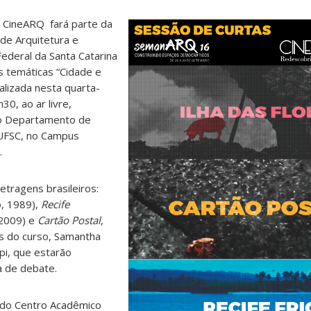
 CineARQ fará parte da
de Arquitetura e
ederal da Santa Catarina
s temáticas “Cidade e
alizada nesta quarta-
30, ao ar livre,
do Departamento de
 UFSC, no Campus
.
etragens brasileiros:
o, 1989),
Recife
 2009) e
Cartão Postal
,
es do curso, Samantha
pi, que estarão
a de debate.
do Centro Acadêmico