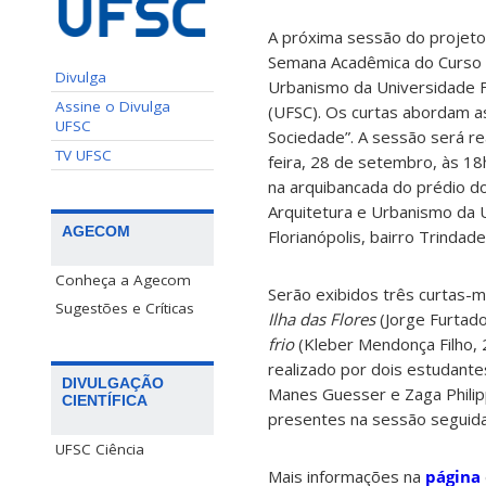
A próxima sessão do projeto
Semana Acadêmica do Curso 
Divulga
Urbanismo da Universidade F
Assine o Divulga
(UFSC). Os curtas abordam a
UFSC
Sociedade”. A sessão será re
TV UFSC
feira, 28 de setembro, às 18h
na arquibancada do prédio 
Arquitetura e Urbanismo da
AGECOM
Florianópolis, bairro Trindade
Conheça a Agecom
Serão exibidos três curtas-m
Sugestões e Críticas
Ilha das Flores
(Jorge Furtad
frio
(Kleber Mendonça Filho,
realizado por dois estudant
DIVULGAÇÃO
Manes Guesser e Zaga Philip
CIENTÍFICA
presentes na sessão seguid
UFSC Ciência
Mais informações na
página