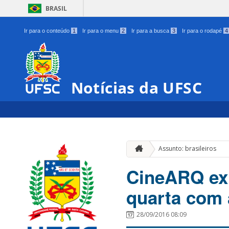
BRASIL
Ir para o conteúdo
1
Ir para o menu
2
Ir para a busca
3
Ir para o rodapé
4
Notícias da UFSC
Assunto: brasileiros
CineARQ exi
quarta com 
28/09/2016 08:09