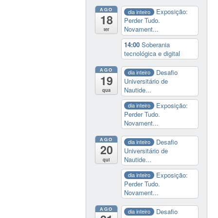
AGO
Exposição:
dia inteiro
18
Perder Tudo.
Novament...
ter
14:00
Soberania
tecnológica e digital
AGO
Desafio
dia inteiro
19
Universitário de
Nautide...
qua
Exposição:
dia inteiro
Perder Tudo.
Novament...
AGO
Desafio
dia inteiro
20
Universitário de
Nautide...
qui
Exposição:
dia inteiro
Perder Tudo.
Novament...
AGO
Desafio
dia inteiro