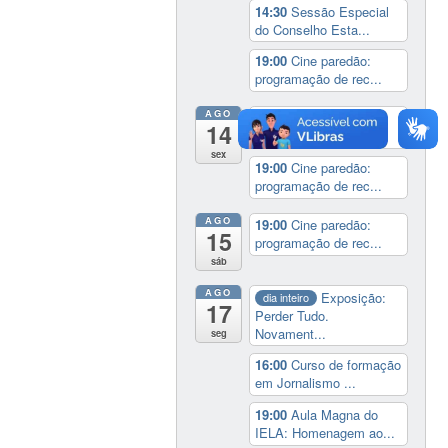
14:30
Sessão Especial
do Conselho Esta...
19:00
Cine paredão:
programação de rec...
AGO
14:00
Lançamento da
14
cinebiografia de D...
sex
19:00
Cine paredão:
programação de rec...
AGO
19:00
Cine paredão:
15
programação de rec...
sáb
AGO
Exposição:
dia inteiro
17
Perder Tudo.
Novament...
seg
16:00
Curso de formação
em Jornalismo ...
19:00
Aula Magna do
IELA: Homenagem ao...