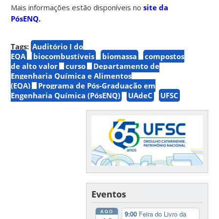
Mais informações estão disponíveis no
site da
PósENQ.
Tags:
Auditório I do
EQA
biocombustíveis
biomassa
compostos
de alto valor
curso
Departamento de
Engenharia Química e Alimentos
(EQA)
Programa de Pós-Graduação em
Engenharia Química (PósENQ)
UAdeC
UFSC
Eventos
AGO
9:00
Feira do Livro da