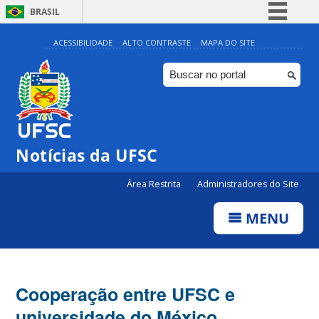
BRASIL
Simplifique!
ACESSIBILIDADE
ALTO CONTRASTE
MAPA DO SITE
Comunica BR
Participe
Acesso à informação
Legislação
Notícias da UFSC
Canais
Área Restrita
Administradores do Site
MENU
Cooperação entre UFSC e
universidade do México