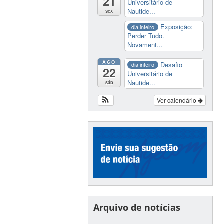
21
Universitário de
Nautide...
sex
Exposição:
dia inteiro
Perder Tudo.
Novament...
AGO
Desafio
dia inteiro
22
Universitário de
Nautide...
sáb
Ver calendário
Arquivo de notícias