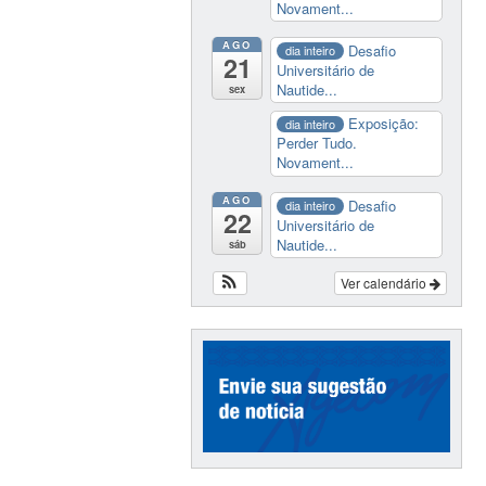
Novament...
AGO
Desafio
dia inteiro
21
Universitário de
Nautide...
sex
Exposição:
dia inteiro
Perder Tudo.
Novament...
AGO
Desafio
dia inteiro
22
Universitário de
Nautide...
sáb
Ver calendário