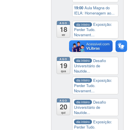
19:00
Aula Magna do
IELA: Homenagem ao...
AGO
Exposição:
dia inteiro
18
Perder Tudo.
Novament...
ter
14:00
Soberania
tecnológica e digital
AGO
Desafio
dia inteiro
19
Universitário de
Nautide...
qua
Exposição:
dia inteiro
Perder Tudo.
Novament...
AGO
Desafio
dia inteiro
20
Universitário de
Nautide...
qui
Exposição:
dia inteiro
Perder Tudo.