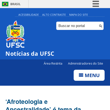
BRASIL
Simplifique!
ACESSIBILIDADE
ALTO CONTRASTE
MAPA DO SITE
Comunica BR
Participe
Acesso à informação
Legislação
Notícias da UFSC
Canais
Área Restrita
Administradores do Site
MENU
‘Afroteologia e
Ancestralidade’ é tema da