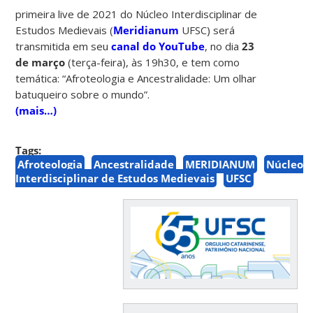
primeira live de 2021 do Núcleo Interdisciplinar de
Estudos Medievais (
Meridianum
UFSC) será
transmitida em seu
canal do YouTube
, no dia
23
de março
(terça-feira), às 19h30, e tem como
temática: “Afroteologia e Ancestralidade: Um olhar
batuqueiro sobre o mundo”.
(mais…)
Tags:
Afroteologia
Ancestralidade
MERIDIANUM
Núcleo
Interdisciplinar de Estudos Medievais
UFSC