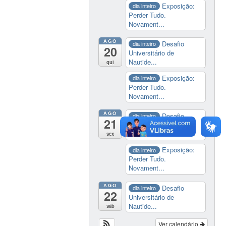
Exposição:
dia inteiro
Perder Tudo.
Novament...
AGO
Desafio
dia inteiro
20
Universitário de
Nautide...
qui
Exposição:
dia inteiro
Perder Tudo.
Novament...
AGO
Desafio
dia inteiro
21
Universitário de
Nautide...
sex
Exposição:
dia inteiro
Perder Tudo.
Novament...
AGO
Desafio
dia inteiro
22
Universitário de
Nautide...
sáb
Ver calendário