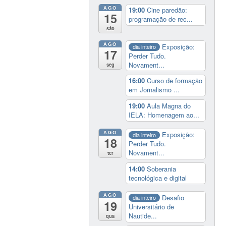
AGO
19:00
Cine paredão:
15
programação de rec...
sáb
AGO
Exposição:
dia inteiro
17
Perder Tudo.
Novament...
seg
16:00
Curso de formação
em Jornalismo ...
19:00
Aula Magna do
IELA: Homenagem ao...
AGO
Exposição:
dia inteiro
18
Perder Tudo.
Novament...
ter
14:00
Soberania
tecnológica e digital
AGO
Desafio
dia inteiro
19
Universitário de
Nautide...
qua