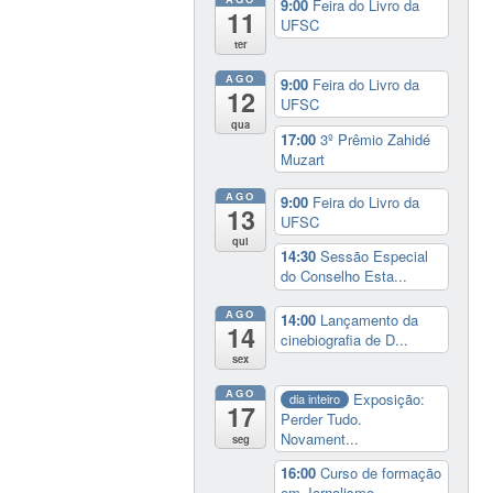
9:00
Feira do Livro da
11
UFSC
ter
AGO
9:00
Feira do Livro da
12
UFSC
qua
17:00
3º Prêmio Zahidé
Muzart
AGO
9:00
Feira do Livro da
13
UFSC
qui
14:30
Sessão Especial
do Conselho Esta...
AGO
14:00
Lançamento da
14
cinebiografia de D...
sex
AGO
Exposição:
dia inteiro
17
Perder Tudo.
Novament...
seg
16:00
Curso de formação
em Jornalismo ...