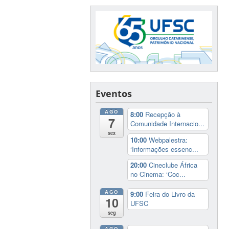
Eventos
AGO
8:00
Recepção à
7
Comunidade Internacio...
sex
10:00
Webpalestra:
‘Informações essenc...
20:00
Cineclube África
no Cinema: ‘Coc...
AGO
9:00
Feira do Livro da
10
UFSC
seg
AGO