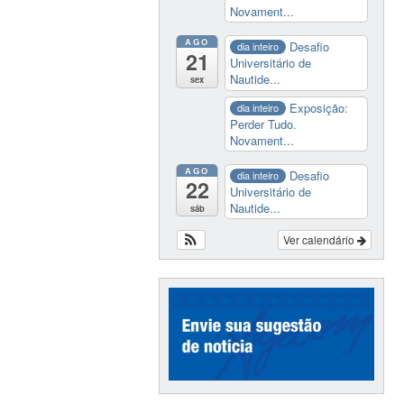
Novament...
AGO
Desafio
dia inteiro
21
Universitário de
Nautide...
sex
Exposição:
dia inteiro
Perder Tudo.
Novament...
AGO
Desafio
dia inteiro
22
Universitário de
Nautide...
sáb
Ver calendário