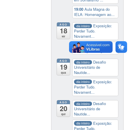
19:00
Aula Magna do
IELA: Homenagem ao...
AGO
Exposição:
dia inteiro
18
Perder Tudo.
Novament...
ter
14:00
Soberania
tecnológica e digital
AGO
Desafio
dia inteiro
19
Universitário de
Nautide...
qua
Exposição:
dia inteiro
Perder Tudo.
Novament...
AGO
Desafio
dia inteiro
20
Universitário de
Nautide...
qui
Exposição:
dia inteiro
Perder Tudo.