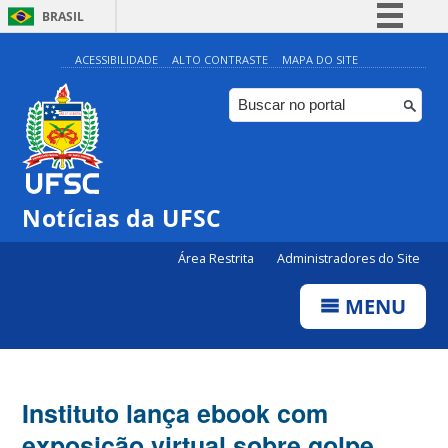
BRASIL
Simplifique!
ACESSIBILIDADE
ALTO CONTRASTE
MAPA DO SITE
Comunica BR
Participe
Acesso à informação
Legislação
Notícias da UFSC
Canais
Área Restrita
Administradores do Site
MENU
Instituto lança ebook com
exposição virtual sobre golpe